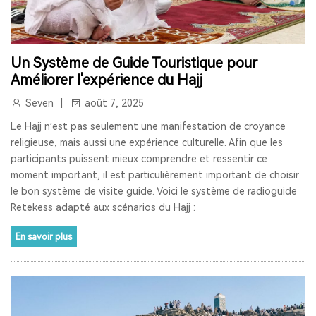
RETEKESS
AUDIOGUIDE
TT128
TT128B
AUDIOGUIDE DU MUSÉE
TOUR GUIDE SYSTEM
Un Système de Guide Touristique pour
Améliorer l'expérience du Hajj
TOUR GUIDE SYSTEM
INTERPHONE DE FENÊTRE
Seven
août 7, 2025
HAUT-PARLEUR DE FENÊTRE
Le Hajj n’est pas seulement une manifestation de croyance
religieuse, mais aussi une expérience culturelle. Afin que les
SYSTÈME D'INTERPHONE DE COMPTEUR À DEUX VOIES
participants puissent mieux comprendre et ressentir ce
moment important, il est particulièrement important de choisir
BANQUE
LA FENÊTRE
LE SIGNAL 2.4G EST UNIVERSEL
le bon système de visite guide. Voici le système de radioguide
Retekess adapté aux scénarios du Hajj :
SYNCHRONISATION AUTOMATIQUE ET FONCTION DE
VERROUILLAGE DE CANAL
En savoir plus
RAPPEL DE DISTANCE
SYSTÈME DE GUIDE TOURISTIQUE
VISITE GUIDEE
RADIO
RADIO PORTABLE
RADIO BLUETOOTH
POSTE RADIO
RADIO SW