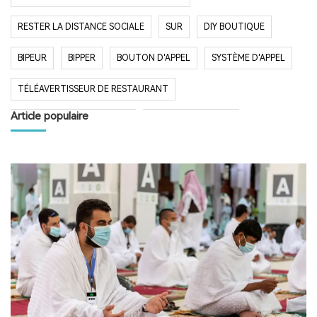
RESTER LA DISTANCE SOCIALE
SUR
DIY BOUTIQUE
BIPEUR
BIPPER
BOUTON D'APPEL
SYSTÈME D'APPEL
TÉLÉAVERTISSEUR DE RESTAURANT
Article populaire
SYSTÈME D'APPEL SANS FIL
RESTAURANT BIPER
RESTAURANT BIPEUR
POPULAIRE SYSTÈME
LONGUE PORTÉE SYSTÈME
LONG TEMPS EN VEILLE
RESTAURANT
HÔPITAL
RADIO
RADIO PORTABLE
FM AM RADIO
RADIO DE POCHE
RADIO DE DOUCHE
ENCEINTE BLUETOOTH ÉTANCHE
HAUT-PARLEUR BLUETOOTH SANS FIL
RADIO FM