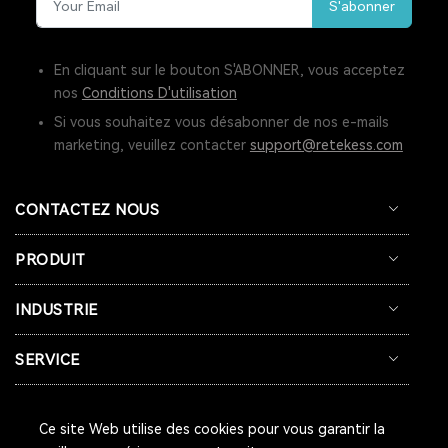
S'abonner
SOLUTIONS DE GUIDE TOURISTIQUE
En cliquant sur le bouton S'ABONNER, vous acceptez
DISPOSITIF DE CHUCHOTEMENT
RADIO ONDES COURTE
nos
Conditions D'utilisation
RADIOS DE POCHE
RETEKESS V111
GIFT
FM RADIO
Si vous souhaitez vous désabonner de nos e-mails
marketing, veuillez contacter
support@retekess.com
PAGER BIPEUR
LONGUE PORTÉE
STABLE
CHARGE
RADIO VINTAGE
RADIO RECHARGEABLE
RADIO A PILE
CONTACTEZ NOUS
PROTHÈSES AUDITIVES TWS
PRODUIT
PROTHÈSES AUDITIVES BLUETOOTH
INDUSTRIE
PROTHÈSES AUDITIVES EN VENTE LIBRE
SERVICE
PROTHÈSES AUDITIVES ABORDABLES
RADIO PORTABLE
CLINIQUE BIPEUR
SÛR
EFFICACE
Ce site Web utilise des cookies pour vous garantir la