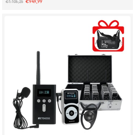
€949,99
€1.105,25