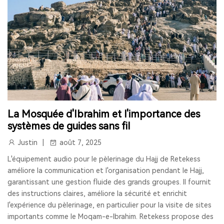
RADIO LW
RESTAURANT PAGER
SYSTÈME D'APPEL POUR CUISINE
INTERPHONE DE FENÊTRE
GUICHET MICROPHONE
SYSTÈME D'INTERPHONE DE HAUT-PARLEUR DE FENÊTRE
SYSTÈME D'APPEL À L'ÉCRAN
BIPEUR RESTAURANT
La Mosquée d'Ibrahim et l'importance des
systèmes de guides sans fil
TERRASSE
BAR
COFÉ
Justin
août 7, 2025
CASQUE DE COMMUNICATION BIDIRECTIONNEL
L'équipement audio pour le pèlerinage du Hajj de Retekess
améliore la communication et l'organisation pendant le Hajj,
SYSTÈME DE GUIDE TOURISTIQUE BIDIRECTIONNEL
garantissant une gestion fluide des grands groupes. Il fournit
des instructions claires, améliore la sécurité et enrichit
CASQUES DE COMMUNICATION POUR COACHS
l'expérience du pèlerinage, en particulier pour la visite de sites
importants comme le Moqam-e-Ibrahim. Retekess propose des
SYSTÈME AUDIOGUIDE
SYSTÈME DE VISITE AUDIO GUIDE