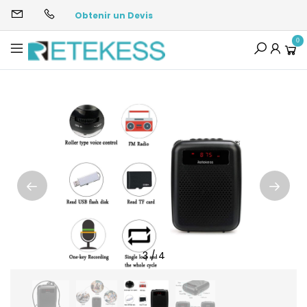
Obtenir un Devis
0
3
/
4