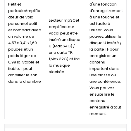
Petit et
d'une fonction
portableAmplific
d'enregistrement
ateur de voix
à une touche et
Lecteur mp3Cet
personnel petit
est facile à
amplificateur
et compact avec
utiliser. Vous
vocal peut être
un volume de
pouvez utiliser le
inséré un disque
4,57 x 3,41 x 1,60
disque U inséré /
U (Max 64G) /
pouces et un
la carte TF pour
une carte TF:
poids léger de
enregistrer un
(Max 32G) et lire
0,99 lb. Stable et
contenu
la musique
fiable, il peut
important dans
stockée.
amplifier le son
une classe ou
dans la chambre
une conférence.
.
Vous pouvez
ensuite lire le
contenu
enregistré à tout
moment.