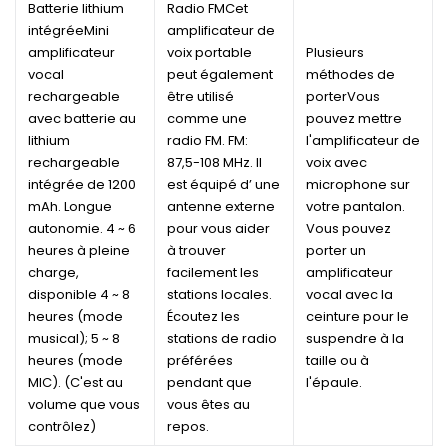
Batterie lithium
Radio FMCet
intégréeMini
amplificateur de
amplificateur
voix portable
Plusieurs
vocal
peut également
méthodes de
rechargeable
être utilisé
porterVous
avec batterie au
comme une
pouvez mettre
lithium
radio FM. FM:
l'amplificateur de
rechargeable
87,5-108 MHz. Il
voix avec
intégrée de 1200
est équipé d’ une
microphone sur
mAh. Longue
antenne externe
votre pantalon.
autonomie. 4 ~ 6
pour vous aider
Vous pouvez
heures à pleine
à trouver
porter un
charge,
facilement les
amplificateur
disponible 4 ~ 8
stations locales.
vocal avec la
heures (mode
Écoutez les
ceinture pour le
musical); 5 ~ 8
stations de radio
suspendre à la
heures (mode
préférées
taille ou à
MIC). (C'est au
pendant que
l'épaule.
volume que vous
vous êtes au
contrôlez)
repos.