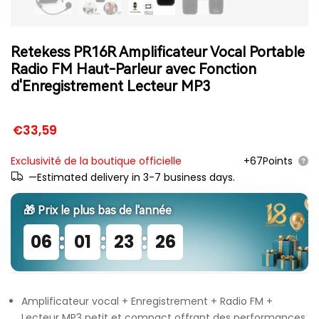
Retekess PR16R Amplificateur Vocal Portable
Radio FM Haut-Parleur avec Fonction
d'Enregistrement Lecteur MP3
€33,59
Exclusivité de la boutique officielle
+67Points
—Estimated delivery in 3-7 business days.
🎁 Prix ​​le plus bas de l'année
:
:
:
06
01
23
25
Amplificateur vocal + Enregistrement + Radio FM +
Lecteur MP3 petit et compact offrant des performances