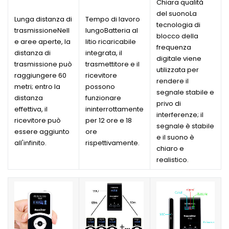
Chiara qualità
del suonoLa
Lunga distanza di
Tempo di lavoro
tecnologia di
trasmissioneNell
lungoBatteria al
blocco della
e aree aperte, la
litio ricaricabile
frequenza
distanza di
integrata, il
digitale viene
trasmissione può
trasmettitore e il
utilizzata per
raggiungere 60
ricevitore
rendere il
metri; entro la
possono
segnale stabile e
distanza
funzionare
privo di
effettiva, il
ininterrottamente
interferenze; il
ricevitore può
per 12 ore e 18
segnale è stabile
essere aggiunto
ore
e il suono è
all'infinito.
rispettivamente.
chiaro e
realistico.