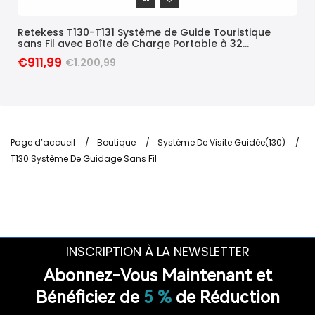
Retekess T130-T131 Système de Guide Touristique
Ret
sans Fil avec Boîte de Charge Portable à 32
san
Emplacements
Ch
€911,99
€1
€1.200,99
Page d’accueil
/
Boutique
/
Système De Visite Guidée(130)
/
T130 Système De Guidage Sans Fil
INSCRIPTION À LA NEWSLETTER
Abonnez-Vous Maintenant et
Bénéficiez de
5 %
de Réduction