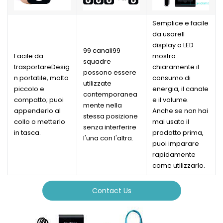
Semplice e facile
da usareIl
display a LED
99 canali99
Facile da
mostra
squadre
trasportareDesig
chiaramente il
possono essere
n portatile, molto
consumo di
utilizzate
piccolo e
energia, il canale
contemporanea
compatto; puoi
e il volume.
mente nella
appenderlo al
Anche se non hai
stessa posizione
collo o metterlo
mai usato il
senza interferire
in tasca.
prodotto prima,
l'una con l'altra.
puoi imparare
rapidamente
come utilizzarlo.
Contact Us