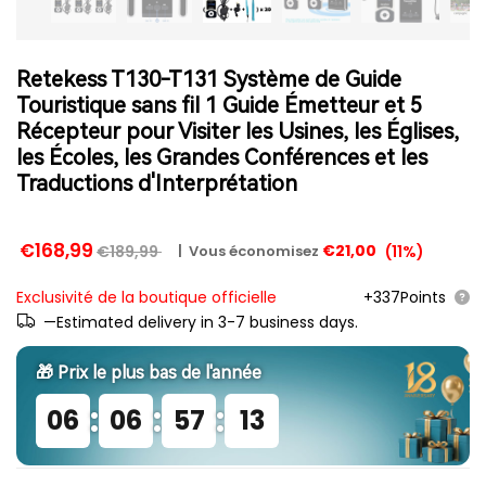
Retekess T130-T131 Système de Guide
Touristique sans fil 1 Guide Émetteur et 5
Récepteur pour Visiter les Usines, les Églises,
les Écoles, les Grandes Conférences et les
Traductions d'Interprétation
€168,99
€21,00
€189,99
(
11
%)
|
Vous économisez
Exclusivité de la boutique officielle
+337Points
—Estimated delivery in 3-7 business days.
🎁 Prix ​​le plus bas de l'année
:
:
:
06
06
57
12