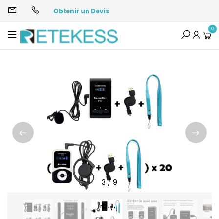
Obtenir un Devis
0
3
/
9