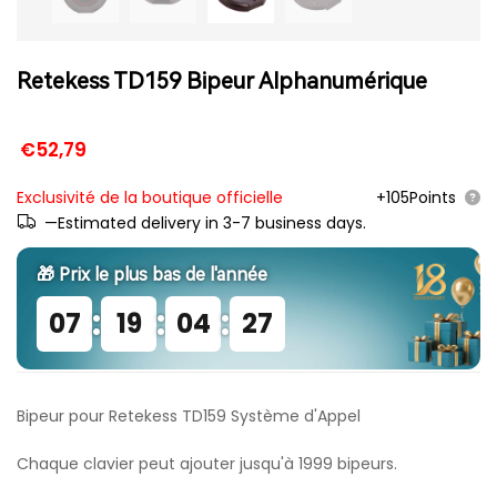
Retekess TD159 Bipeur Alphanumérique
€52,79
Exclusivité de la boutique officielle
+105Points
—Estimated delivery in 3-7 business days.
🎁 Prix ​​le plus bas de l'année
:
:
:
07
19
04
27
Bipeur pour Retekess TD159 Système d'Appel
Chaque clavier peut ajouter jusqu'à 1999 bipeurs.