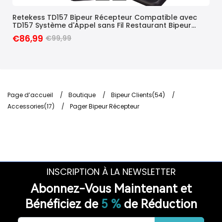
Retekess TD157 Bipeur Récepteur Compatible avec
Ret
TD157 Système d'Appel sans Fil Restaurant Bipeur
Ret
150mAh 48H 300M Cafe Pizzeria Hotel (Noir, 10 Pcs)
€86,99
€1
€99,99
Page d’accueil
/
Boutique
/
Bipeur Clients(54)
/
Accessories(17)
/
Pager Bipeur Récepteur
INSCRIPTION À LA NEWSLETTER
Abonnez-Vous Maintenant et
Bénéficiez de
5 %
de Réduction