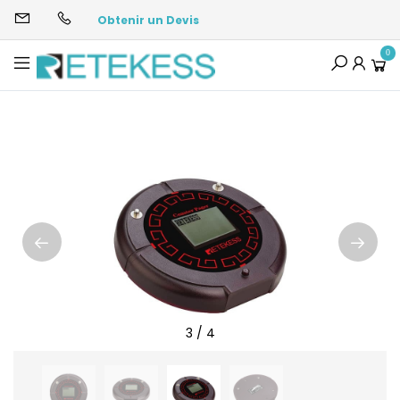
Obtenir un Devis
0
3
/
4