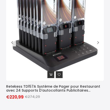
,
Retekess TD157A Système de Pager pour Restaurant
Ret
,
avec 24 Supports D'autocollants Publicitaires
Cli
, 3
Remplaçables
d'A
€220,99
€2
€274,29