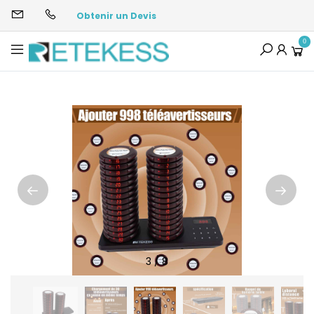
Obtenir un Devis
0
3
/
8