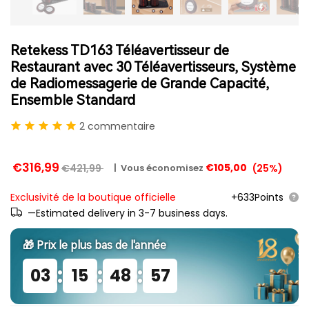
Retekess TD163 Téléavertisseur de
Restaurant avec 30 Téléavertisseurs, Système
de Radiomessagerie de Grande Capacité,
Ensemble Standard
2 commentaire
€316,99
€105,00
€421,99
(
25
%)
|
Vous économisez
Exclusivité de la boutique officielle
+633Points
—Estimated delivery in 3-7 business days.
🎁 Prix ​​le plus bas de l'année
:
:
:
03
15
48
56