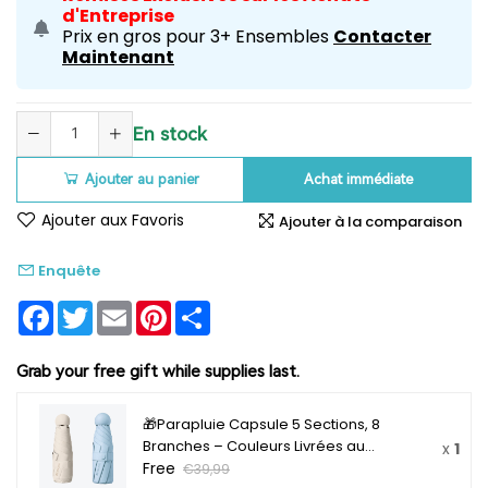
d'Entreprise
Prix en gros pour 3+ Ensembles
Contacter
Maintenant
En stock
Ajouter au panier
Achat immédiate
Ajouter aux Favoris
Ajouter à la comparaison
Enquête
Facebook
Twitter
Email
Pinterest
Share
Grab your free gift while supplies last.
🎁Parapluie Capsule 5 Sections, 8
Branches – Couleurs Livrées au
x
1
Hasard, 18ᵉ Anniversaire 【Cadeau
Free
€39,99