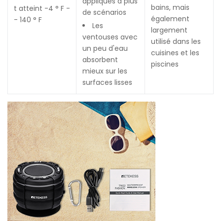
appliqués à plus
bains, mais
t atteint -4 ° F -
de scénarios
également
- 140 ° F
Les
largement
ventouses avec
utilisé dans les
un peu d'eau
cuisines et les
absorbent
piscines
mieux sur les
surfaces lisses