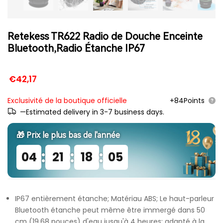
Retekess TR622 Radio de Douche Enceinte
Bluetooth,Radio Étanche IP67
€42,17
Exclusivité de la boutique officielle
+84Points
—Estimated delivery in 3-7 business days.
🎁 Prix ​​le plus bas de l'année
:
:
:
04
21
18
05
IP67 entièrement étanche; Matériau ABS; Le haut-parleur
Bluetooth étanche peut même être immergé dans 50
cm (19,68 pouces) d'eau jusqu'à 4 heures; adapté à la