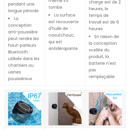
même s'il
charge est de 2
pendant une
tombe
heures, le
longue période
La surface
temps de
La
est recouverte
travail est de 6
conception
d'huile de
heures
anti-poussière
caoutchouc,
En raison de
peut rendre les
qui est
la conception
haut-parleurs
antidérapante
scellée du
Bluetooth
produit, la
utilisés dans les
batterie n'est
chantiers ou
pas
usines
remplaçable
poussiéreux