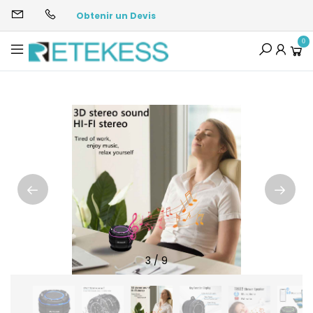
Obtenir un Devis
0
3
/
9