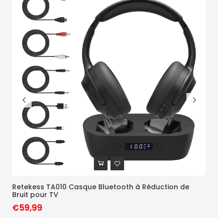
Retekess TA010 Casque Bluetooth à Réduction de
TR6
Bruit pour TV
€7
€59,99