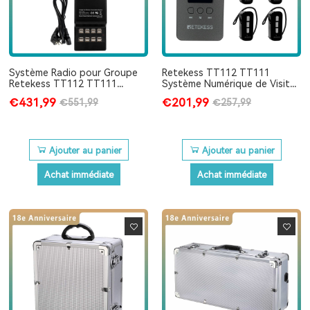
Système Radio pour Groupe
Retekess TT112 TT111
Retekess TT112 TT111
Système Numérique de Visite
Whisper pour l'Europe avec
Guidée pour Visite de Voyage
€431,99
€201,99
€551,99
€257,99
Mini-récepteur à Crochet
D'oreille
Ajouter au panier
Ajouter au panier
Achat immédiate
Achat immédiate