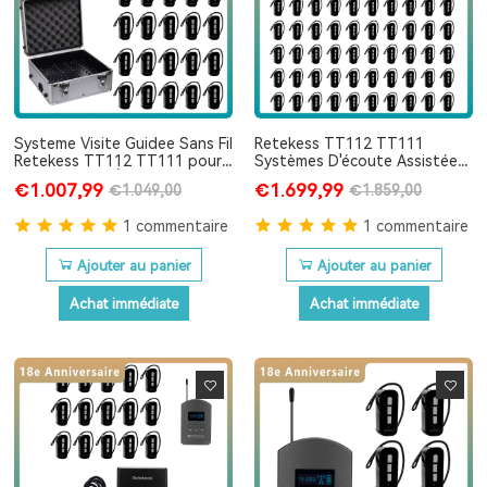
Systeme Visite Guidee Sans Fil
Retekess TT112 TT111
Retekess TT112 TT111 pour
Systèmes D'écoute Assistée
l'Europe avec Étui de
pour l'Europe avec Boîtier De
€1.007,99
€1.699,99
€1.049,00
€1.859,00
Chargement à 32 Ports
Chargement à 64 Ports
1 commentaire
1 commentaire
Ajouter au panier
Ajouter au panier
Achat immédiate
Achat immédiate