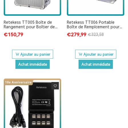
Retekess TT005 Boîte de
Retekess TT006 Portable
Rangement pour Boîtier de
Boîte de Remplcement pour
Charge à 32 Positions pour
Boîtier de Charge à 64
€150,79
€279,99
€323,58
Retekess TT106 Système de
Positions pour Retekess T130
Guide Touristique
T131 TT106
Ajouter au panier
Ajouter au panier
Achat immédiate
Achat immédiate