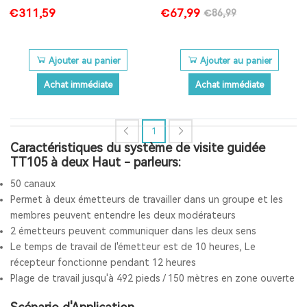
Compatible avec le Système
Système de Guide Touristique
€311,59
€67,99
€86,99
de Guide Touristique TT105
Ajouter au panier
Ajouter au panier
Achat immédiate
Achat immédiate
1
Caractéristiques du système de visite guidée
TT105 à deux Haut - parleurs:
50 canaux
Permet à deux émetteurs de travailler dans un groupe et les
membres peuvent entendre les deux modérateurs
2 émetteurs peuvent communiquer dans les deux sens
Le temps de travail de l'émetteur est de 10 heures, Le
récepteur fonctionne pendant 12 heures
Plage de travail jusqu'à 492 pieds / 150 mètres en zone ouverte