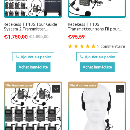
Retekess TT105 Tour Guide
Retekess TT105
System 2 Transmitter
Transmetteur sans Fil pour
Simultaneous Translation
Système de Guide Touristique
€1.750,00
€95,59
€1.890,00
Equipment for Factory
Museum Church 2 Transmitter
1 commentaire
40 Receiver with Housing
Ajouter au panier
Ajouter au panier
Achat immédiate
Achat immédiate