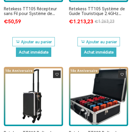
Retekess TT105 Récepteur
Retekess TT105 Système de
sans Fil pour Système de
Guide Touristique 2.4GHz
Guide Touristique
Professionnel Système de
€50,59
€1.213,23
€1.263,23
Guide Touristique
Ajouter au panier
Ajouter au panier
Achat immédiate
Achat immédiate