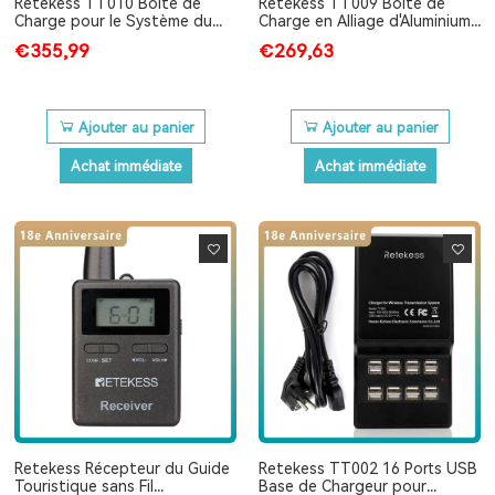
Retekess TT010 Boîte de
Retekess TT009 Boîte de
Charge pour le Système du
Charge en Alliage d'Aluminium
Guide Touristique 40
pour Retekess TT105
€355,99
€269,63
Emplacements Boîte de
Système de Guide Touristique
Rangement pour Retekess
S'applique à l'Eglise du Musée
TT105
Ajouter au panier
Ajouter au panier
Achat immédiate
Achat immédiate
Retekess Récepteur du Guide
Retekess TT002 16 Ports USB
Touristique sans Fil
Base de Chargeur pour