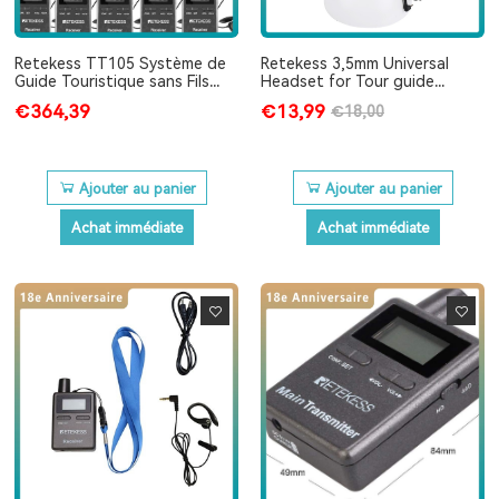
Retekess TT105 Système de
Retekess 3,5mm Universal
Guide Touristique sans Fils
Headset for Tour guide
Système de Traduction de
system T130 T131, TT105,
€364,39
€13,99
€18,00
l'Église
TT109, TT101, TT102
Ajouter au panier
Ajouter au panier
Achat immédiate
Achat immédiate