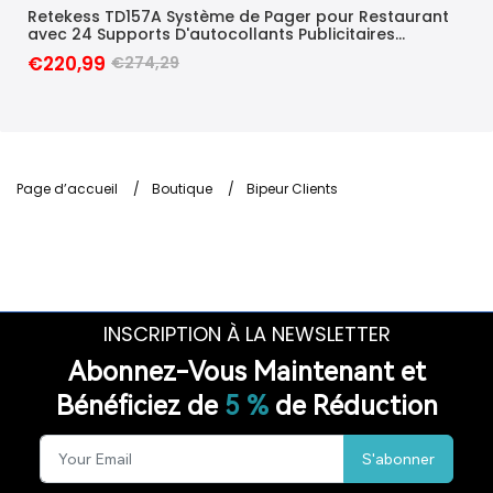
ue
Retekess TD157A Système de Pager pour Restaurant
Ret
Fil
avec 24 Supports D'autocollants Publicitaires
Cli
Remplaçables
d'A
€220,99
€2
€274,29
que
Page d’accueil
/
Boutique
/
Bipeur Clients
INSCRIPTION À LA NEWSLETTER
Abonnez-Vous Maintenant et
Bénéficiez de
5 %
de Réduction
S'abonner