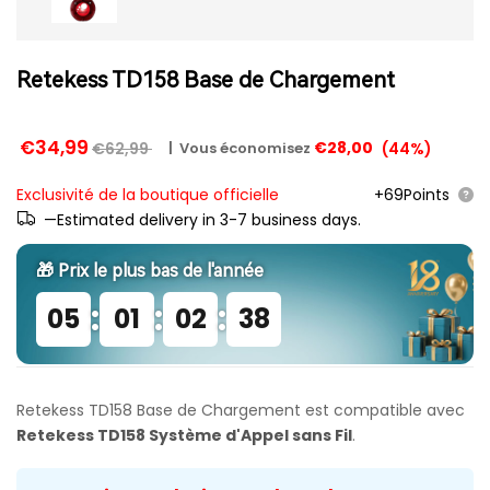
Retekess TD158 Base de Chargement
€34,99
€28,00
€62,99
(
44
%)
|
Vous économisez
Exclusivité de la boutique officielle
+69Points
—Estimated delivery in 3-7 business days.
🎁 Prix ​​le plus bas de l'année
:
:
:
05
01
02
38
Retekess TD158 Base de Chargement est compatible avec
Retekess TD158 Système d'Appel sans Fil
.