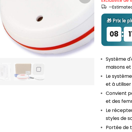
Exclusivité de l
—Estimated 
🎁 Prix ​​le 
:
08
1
Système d'
maisons et
Le système 
et à utiliser
Convient p
et des femm
Le récepteu
styles de s
Portée de t