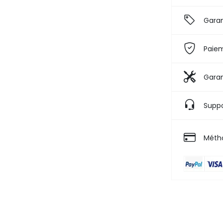
Garan
Paiem
Garan
Suppo
Méth