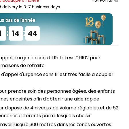
a boutique officielle
+64Points
delivery in 3-7 business days.
plus bas de l'année
:
:
1
14
43
appel d'urgence sans fil Retekess TH102 pour
 maisons de retraite
d'appel d'urgence sans fil est très facile à coupler
our prendre soin des personnes âgées, des enfants
es enceintes afin d'obtenir une aide rapide
r dispose de 4 niveaux de volume réglables et de 52
onneries différents parmi lesquels choisir
ravail jusqu'à 300 mètres dans les zones ouvertes