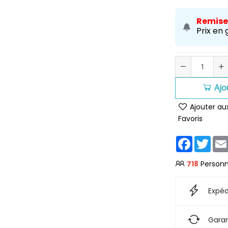
Remises
Prix en
Ajo
Ajouter au
Favoris
Facebook
Twit
718
Personn
Expéd
Garan