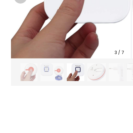
3
/
7