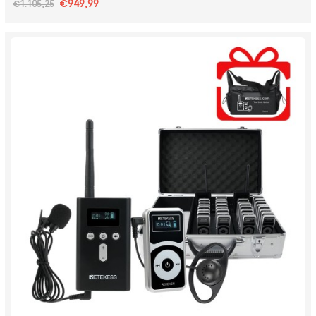
€949,99
€1.105,25