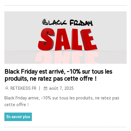
SYSTÈME DE VISITE GUIDÉE
SYSTÈME DE GUIDE TOURISTIQUE SANS FIL
HAJJ
RETEKESS
T130P
TT126R
SPÉCIAL PRINTEMPS
RETEKESS TT128
SYSTÈME D'AUDIOGUIDE ÉCONOMIQUE
SOLUTION DE GESTION DE MUSÉE
PERTE AUDITIVE
Black Friday est arrivé, -10% sur tous les
ACOUPHÈNES
PROTHÈSES AUDITIVES AUTO-ADAPTATIVES
produits, ne ratez pas cette offre！
SANTÉ AUDITIVE
MÉDECINE TRADITIONNELLE CHINOISE
RETEKESS FR
août 7, 2025
Black Friday arrive, -10% sur tous les produits, ne ratez pas
VIEIL HOMME RADIO
cette offre！
MEILLEUR SYSTÈME DE GUIDE TOURISTIQUE
En savoir plus
ÉQUIPEMENT DE GUIDE TOURISTIQUE AUDIO