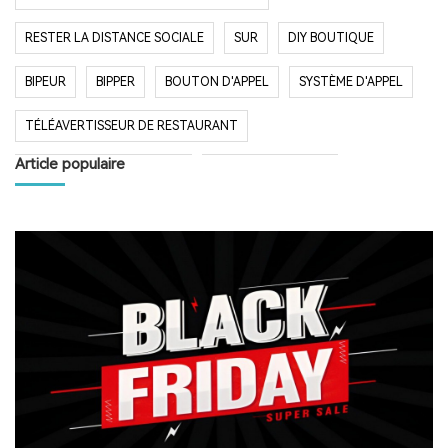
RESTER LA DISTANCE SOCIALE
SUR
DIY BOUTIQUE
BIPEUR
BIPPER
BOUTON D'APPEL
SYSTÈME D'APPEL
TÉLÉAVERTISSEUR DE RESTAURANT
Article populaire
SYSTÈME D'APPEL SANS FIL
RESTAURANT BIPER
RESTAURANT BIPEUR
POPULAIRE SYSTÈME
LONGUE PORTÉE SYSTÈME
LONG TEMPS EN VEILLE
RESTAURANT
HÔPITAL
RADIO
RADIO PORTABLE
FM AM RADIO
RADIO DE POCHE
RADIO DE DOUCHE
ENCEINTE BLUETOOTH ÉTANCHE
HAUT-PARLEUR BLUETOOTH SANS FIL
RADIO FM