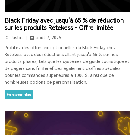
RETEKESS
AUDIOGUIDE
TT128
TT128B
Black Friday avec jusqu'à 65 % de réduction
AUDIOGUIDE DU MUSÉE
TOUR GUIDE SYSTEM
sur les produits Retekess – Offre limitée
TOUR GUIDE SYSTEM
INTERPHONE DE FENÊTRE
Justin
août 7, 2025
Profitez des offres exceptionnelles du Black Friday chez
HAUT-PARLEUR DE FENÊTRE
Retekess avec des réductions allant jusqu'à 65 % sur nos
produits phares, tels que les systèmes de guide touristique et
SYSTÈME D'INTERPHONE DE COMPTEUR À DEUX VOIES
de pagers sans fil. Bénéficiez également d'offres spéciales
pour les commandes supérieures à 1000 $, ainsi que de
BANQUE
LA FENÊTRE
LE SIGNAL 2.4G EST UNIVERSEL
nombreuses options de personnalisation.
SYNCHRONISATION AUTOMATIQUE ET FONCTION DE
VERROUILLAGE DE CANAL
En savoir plus
RAPPEL DE DISTANCE
SYSTÈME DE GUIDE TOURISTIQUE
VISITE GUIDEE
RADIO
RADIO PORTABLE
RADIO BLUETOOTH
POSTE RADIO
RADIO SW