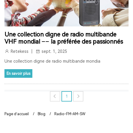
SYSTÈME DE VISITE GUIDÉE
SYSTÈME DE GUIDE TOURISTIQUE SANS FIL
HAJJ
Une collection digne de radio multibande
RETEKESS
T130P
TT126R
SPÉCIAL PRINTEMPS
VHF mondial —— la préférée des passionnés
RETEKESS TT128
SYSTÈME D'AUDIOGUIDE ÉCONOMIQUE
Retekess
sept. 1, 2025
Une collection digne de radio multibande mondia
SOLUTION DE GESTION DE MUSÉE
PERTE AUDITIVE
En savoir plus
ACOUPHÈNES
PROTHÈSES AUDITIVES AUTO-ADAPTATIVES
SANTÉ AUDITIVE
MÉDECINE TRADITIONNELLE CHINOISE
1
VIEIL HOMME RADIO
Page d’accueil
/
Blog
/
Radio-FM-AM-SW
MEILLEUR SYSTÈME DE GUIDE TOURISTIQUE
ÉQUIPEMENT DE GUIDE TOURISTIQUE AUDIO