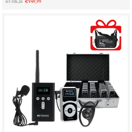
€949,99
€1.105,25