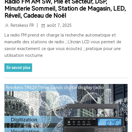
Radio FM AM SW, Pile et Secteur, DSP,
Minuterie Sommeil, Station de Magasin, LED,
RETEKESS
AUDIOGUIDE
TT128
TT128B
Réveil, Cadeau de Noël
AUDIOGUIDE DU MUSÉE
TOUR GUIDE SYSTEM
Retekess FR
août 7, 2025
TOUR GUIDE SYSTEM
INTERPHONE DE FENÊTRE
La radio FM prend en charge la recherche automatique et
manuelle des stations de radio ; L'écran LCD vous permet de
HAUT-PARLEUR DE FENÊTRE
savoir exactement ce que vous écoutez ; pratique pour une
utilisation nocturne
SYSTÈME D'INTERPHONE DE COMPTEUR À DEUX VOIES
En savoir plus
BANQUE
LA FENÊTRE
LE SIGNAL 2.4G EST UNIVERSEL
SYNCHRONISATION AUTOMATIQUE ET FONCTION DE
VERROUILLAGE DE CANAL
RAPPEL DE DISTANCE
SYSTÈME DE GUIDE TOURISTIQUE
VISITE GUIDEE
RADIO
RADIO PORTABLE
RADIO BLUETOOTH
POSTE RADIO
RADIO SW