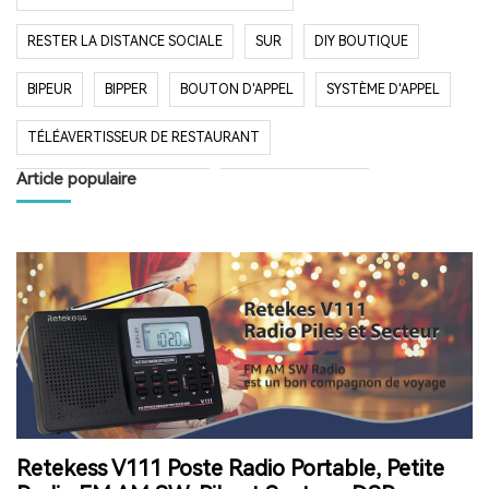
RESTER LA DISTANCE SOCIALE
SUR
DIY BOUTIQUE
BIPEUR
BIPPER
BOUTON D'APPEL
SYSTÈME D'APPEL
TÉLÉAVERTISSEUR DE RESTAURANT
Article populaire
SYSTÈME D'APPEL SANS FIL
RESTAURANT BIPER
RESTAURANT BIPEUR
POPULAIRE SYSTÈME
LONGUE PORTÉE SYSTÈME
LONG TEMPS EN VEILLE
RESTAURANT
HÔPITAL
RADIO
RADIO PORTABLE
FM AM RADIO
RADIO DE POCHE
RADIO DE DOUCHE
ENCEINTE BLUETOOTH ÉTANCHE
Retekess V111 Poste Radio Portable, Petite
HAUT-PARLEUR BLUETOOTH SANS FIL
RADIO FM