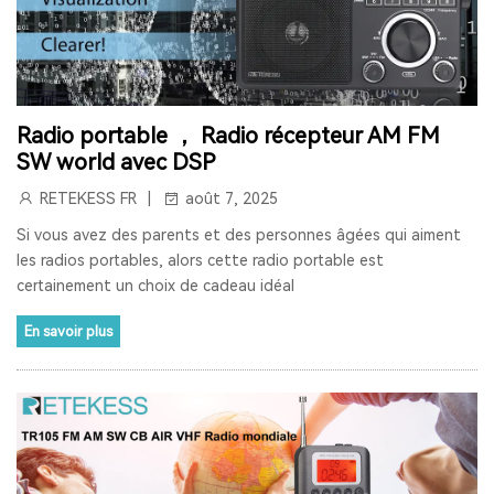
RADIO LW
RESTAURANT PAGER
SYSTÈME D'APPEL POUR CUISINE
INTERPHONE DE FENÊTRE
Radio portable ， Radio récepteur AM FM
GUICHET MICROPHONE
SW world avec DSP
SYSTÈME D'INTERPHONE DE HAUT-PARLEUR DE FENÊTRE
RETEKESS FR
août 7, 2025
Si vous avez des parents et des personnes âgées qui aiment
SYSTÈME D'APPEL À L'ÉCRAN
BIPEUR RESTAURANT
les radios portables, alors cette radio portable est
certainement un choix de cadeau idéal
TERRASSE
BAR
COFÉ
En savoir plus
CASQUE DE COMMUNICATION BIDIRECTIONNEL
SYSTÈME DE GUIDE TOURISTIQUE BIDIRECTIONNEL
CASQUES DE COMMUNICATION POUR COACHS
SYSTÈME AUDIOGUIDE
SYSTÈME DE VISITE AUDIO GUIDE