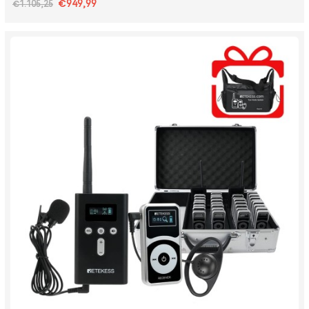
€949,99
€1.105,25