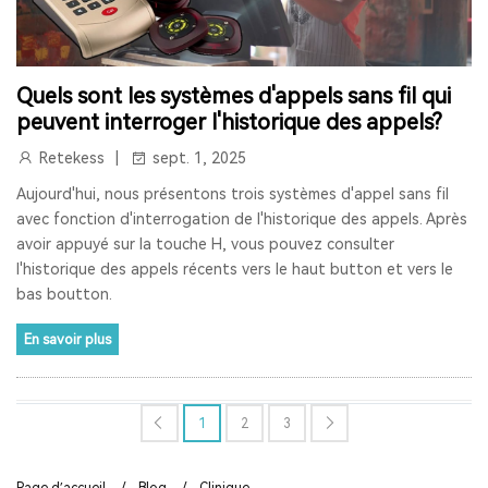
SOLUTIONS DE GUIDE TOURISTIQUE
DISPOSITIF DE CHUCHOTEMENT
RADIO ONDES COURTE
Quels sont les systèmes d'appels sans fil qui
peuvent interroger l'historique des appels?
RADIOS DE POCHE
RETEKESS V111
GIFT
FM RADIO
Retekess
sept. 1, 2025
PAGER BIPEUR
LONGUE PORTÉE
STABLE
CHARGE
Aujourd'hui, nous présentons trois systèmes d'appel sans fil
avec fonction d'interrogation de l'historique des appels. Après
RADIO VINTAGE
RADIO RECHARGEABLE
RADIO A PILE
avoir appuyé sur la touche H, vous pouvez consulter
l'historique des appels récents vers le haut button et vers le
PROTHÈSES AUDITIVES TWS
bas boutton.
PROTHÈSES AUDITIVES BLUETOOTH
En savoir plus
PROTHÈSES AUDITIVES EN VENTE LIBRE
PROTHÈSES AUDITIVES ABORDABLES
RADIO PORTABLE
1
2
3
CLINIQUE BIPEUR
SÛR
EFFICACE
Page d’accueil
/
Blog
/
Clinique