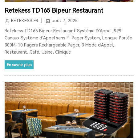
Retekess TD165 Bipeur Restaurant
RADIO LW
RESTAURANT PAGER
RETEKESS FR
août 7, 2025
SYSTÈME D'APPEL POUR CUISINE
INTERPHONE DE FENÊTRE
Retekess TD165 Bipeur Restaurant Système D’Appel, 999
Canaux Système d’Appel sans Fil Pager System, Longue Portée
GUICHET MICROPHONE
300M, 10 Pagers Rechargeable Pager, 3 Mode d'Appel,
Restaurant, Café, Usine, Clinique
SYSTÈME D'INTERPHONE DE HAUT-PARLEUR DE FENÊTRE
En savoir plus
SYSTÈME D'APPEL À L'ÉCRAN
BIPEUR RESTAURANT
TERRASSE
BAR
COFÉ
CASQUE DE COMMUNICATION BIDIRECTIONNEL
SYSTÈME DE GUIDE TOURISTIQUE BIDIRECTIONNEL
CASQUES DE COMMUNICATION POUR COACHS
SYSTÈME AUDIOGUIDE
SYSTÈME DE VISITE AUDIO GUIDE