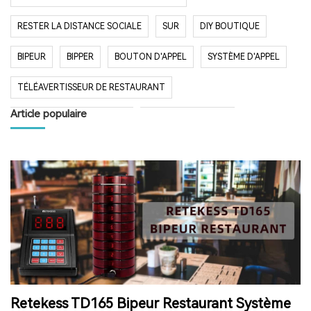
RESTER LA DISTANCE SOCIALE
SUR
DIY BOUTIQUE
BIPEUR
BIPPER
BOUTON D'APPEL
SYSTÈME D'APPEL
TÉLÉAVERTISSEUR DE RESTAURANT
Article populaire
SYSTÈME D'APPEL SANS FIL
RESTAURANT BIPER
RESTAURANT BIPEUR
POPULAIRE SYSTÈME
LONGUE PORTÉE SYSTÈME
LONG TEMPS EN VEILLE
RESTAURANT
HÔPITAL
RADIO
RADIO PORTABLE
FM AM RADIO
RADIO DE POCHE
RADIO DE DOUCHE
ENCEINTE BLUETOOTH ÉTANCHE
Retekess TD165 Bipeur Restaurant Système
HAUT-PARLEUR BLUETOOTH SANS FIL
RADIO FM