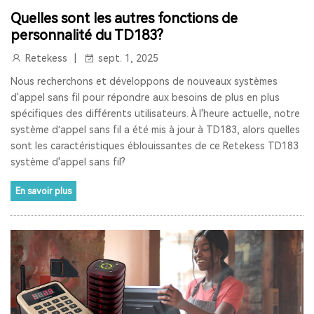
Quelles sont les autres fonctions de
SYSTÈME DE VISITE GUIDÉE
personnalité du TD183?
SYSTÈME DE GUIDE TOURISTIQUE SANS FIL
HAJJ
Retekess
sept. 1, 2025
Nous recherchons et développons de nouveaux systèmes
RETEKESS
T130P
TT126R
SPÉCIAL PRINTEMPS
d'appel sans fil pour répondre aux besoins de plus en plus
spécifiques des différents utilisateurs. À l'heure actuelle, notre
RETEKESS TT128
SYSTÈME D'AUDIOGUIDE ÉCONOMIQUE
système d’appel sans fil a été mis à jour à TD183, alors quelles
sont les caractéristiques éblouissantes de ce Retekess TD183
SOLUTION DE GESTION DE MUSÉE
PERTE AUDITIVE
système d'appel sans fil?
ACOUPHÈNES
PROTHÈSES AUDITIVES AUTO-ADAPTATIVES
En savoir plus
SANTÉ AUDITIVE
MÉDECINE TRADITIONNELLE CHINOISE
VIEIL HOMME RADIO
MEILLEUR SYSTÈME DE GUIDE TOURISTIQUE
ÉQUIPEMENT DE GUIDE TOURISTIQUE AUDIO