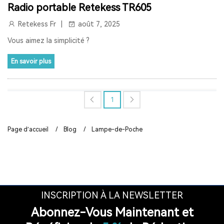
Radio portable Retekess TR605
RADIO LW
RESTAURANT PAGER
Retekess Fr
août 7, 2025
Vous aimez la simplicité ?
SYSTÈME D'APPEL POUR CUISINE
INTERPHONE DE FENÊTRE
En savoir plus
GUICHET MICROPHONE
SYSTÈME D'INTERPHONE DE HAUT-PARLEUR DE FENÊTRE
1
SYSTÈME D'APPEL À L'ÉCRAN
BIPEUR RESTAURANT
Page d’accueil
/
Blog
/
Lampe-de-Poche
TERRASSE
BAR
COFÉ
CASQUE DE COMMUNICATION BIDIRECTIONNEL
SYSTÈME DE GUIDE TOURISTIQUE BIDIRECTIONNEL
INSCRIPTION À LA NEWSLETTER
CASQUES DE COMMUNICATION POUR COACHS
Abonnez-Vous Maintenant et
SYSTÈME AUDIOGUIDE
SYSTÈME DE VISITE AUDIO GUIDE