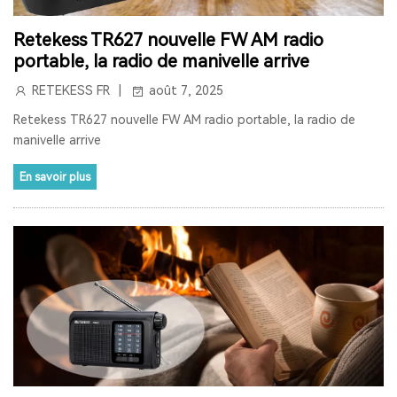
RETEKESS
AUDIOGUIDE
TT128
TT128B
Retekess TR627 nouvelle FW AM radio
portable, la radio de manivelle arrive
AUDIOGUIDE DU MUSÉE
TOUR GUIDE SYSTEM
RETEKESS FR
août 7, 2025
TOUR GUIDE SYSTEM
INTERPHONE DE FENÊTRE
Retekess TR627 nouvelle FW AM radio portable, la radio de
manivelle arrive
HAUT-PARLEUR DE FENÊTRE
En savoir plus
SYSTÈME D'INTERPHONE DE COMPTEUR À DEUX VOIES
BANQUE
LA FENÊTRE
LE SIGNAL 2.4G EST UNIVERSEL
SYNCHRONISATION AUTOMATIQUE ET FONCTION DE
VERROUILLAGE DE CANAL
RAPPEL DE DISTANCE
SYSTÈME DE GUIDE TOURISTIQUE
VISITE GUIDEE
RADIO
RADIO PORTABLE
RADIO BLUETOOTH
POSTE RADIO
RADIO SW