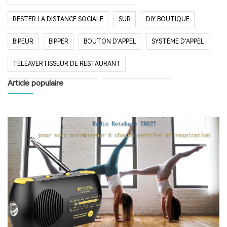
RESTER LA DISTANCE SOCIALE
SUR
DIY BOUTIQUE
BIPEUR
BIPPER
BOUTON D'APPEL
SYSTÈME D'APPEL
TÉLÉAVERTISSEUR DE RESTAURANT
Article populaire
SYSTÈME D'APPEL SANS FIL
RESTAURANT BIPER
RESTAURANT BIPEUR
POPULAIRE SYSTÈME
LONGUE PORTÉE SYSTÈME
LONG TEMPS EN VEILLE
RESTAURANT
HÔPITAL
RADIO
RADIO PORTABLE
FM AM RADIO
RADIO DE POCHE
RADIO DE DOUCHE
ENCEINTE BLUETOOTH ÉTANCHE
HAUT-PARLEUR BLUETOOTH SANS FIL
RADIO FM