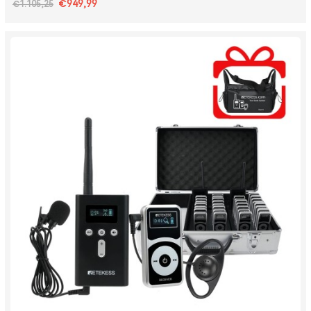
€949,99
€1.105,25