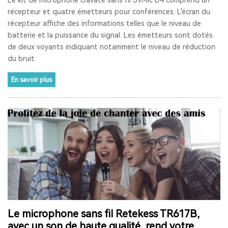
récepteur et quatre émetteurs pour conférences. L'écran du
RADIO LW
RESTAURANT PAGER
récepteur affiche des informations telles que le niveau de
batterie et la puissance du signal. Les émetteurs sont dotés
SYSTÈME D'APPEL POUR CUISINE
INTERPHONE DE FENÊTRE
de deux voyants indiquant notamment le niveau de réduction
du bruit.
GUICHET MICROPHONE
En savoir plus
SYSTÈME D'INTERPHONE DE HAUT-PARLEUR DE FENÊTRE
SYSTÈME D'APPEL À L'ÉCRAN
BIPEUR RESTAURANT
TERRASSE
BAR
COFÉ
CASQUE DE COMMUNICATION BIDIRECTIONNEL
SYSTÈME DE GUIDE TOURISTIQUE BIDIRECTIONNEL
CASQUES DE COMMUNICATION POUR COACHS
Le microphone sans fil Retekess TR617B,
SYSTÈME AUDIOGUIDE
SYSTÈME DE VISITE AUDIO GUIDE
avec un son de haute qualité, rend votre