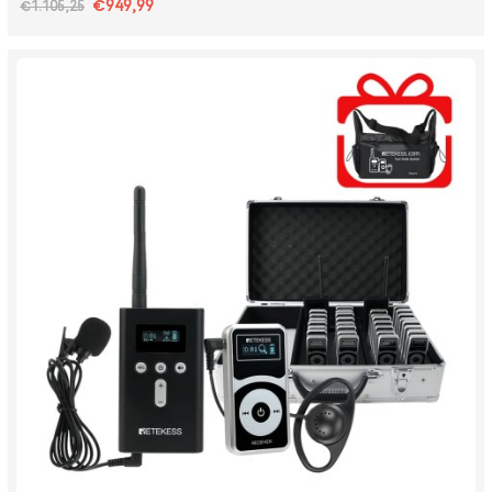
€949,99
€1.105,25