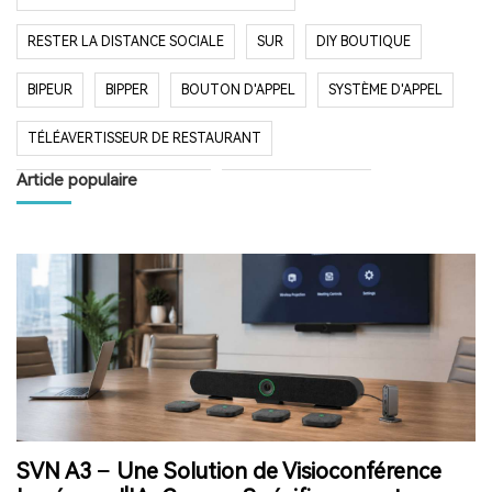
RESTER LA DISTANCE SOCIALE
SUR
DIY BOUTIQUE
BIPEUR
BIPPER
BOUTON D'APPEL
SYSTÈME D'APPEL
TÉLÉAVERTISSEUR DE RESTAURANT
Article populaire
SYSTÈME D'APPEL SANS FIL
RESTAURANT BIPER
RESTAURANT BIPEUR
POPULAIRE SYSTÈME
LONGUE PORTÉE SYSTÈME
LONG TEMPS EN VEILLE
RESTAURANT
HÔPITAL
RADIO
RADIO PORTABLE
FM AM RADIO
RADIO DE POCHE
RADIO DE DOUCHE
ENCEINTE BLUETOOTH ÉTANCHE
SVN A3 — Une Solution de Visioconférence
HAUT-PARLEUR BLUETOOTH SANS FIL
RADIO FM