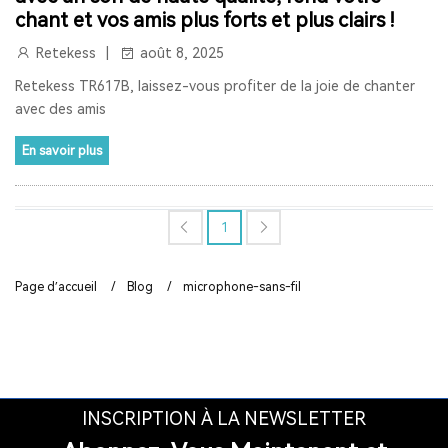
chant et vos amis plus forts et plus clairs !
SYSTÈME DE VISITE GUIDÉE
Retekess
août 8, 2025
SYSTÈME DE GUIDE TOURISTIQUE SANS FIL
HAJJ
Retekess TR617B, laissez-vous profiter de la joie de chanter
avec des amis
RETEKESS
T130P
TT126R
SPÉCIAL PRINTEMPS
En savoir plus
RETEKESS TT128
SYSTÈME D'AUDIOGUIDE ÉCONOMIQUE
SOLUTION DE GESTION DE MUSÉE
PERTE AUDITIVE
1
ACOUPHÈNES
PROTHÈSES AUDITIVES AUTO-ADAPTATIVES
Page d’accueil
/
Blog
/
microphone-sans-fil
SANTÉ AUDITIVE
MÉDECINE TRADITIONNELLE CHINOISE
VIEIL HOMME RADIO
MEILLEUR SYSTÈME DE GUIDE TOURISTIQUE
INSCRIPTION À LA NEWSLETTER
ÉQUIPEMENT DE GUIDE TOURISTIQUE AUDIO