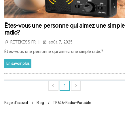
RETEKESS
AUDIOGUIDE
TT128
TT128B
AUDIOGUIDE DU MUSÉE
TOUR GUIDE SYSTEM
Êtes-vous une personne qui aimez une simple
radio?
TOUR GUIDE SYSTEM
INTERPHONE DE FENÊTRE
RETEKESS FR
août 7, 2025
HAUT-PARLEUR DE FENÊTRE
Êtes-vous une personne qui aimez une simple radio?
SYSTÈME D'INTERPHONE DE COMPTEUR À DEUX VOIES
En savoir plus
BANQUE
LA FENÊTRE
LE SIGNAL 2.4G EST UNIVERSEL
SYNCHRONISATION AUTOMATIQUE ET FONCTION DE
1
VERROUILLAGE DE CANAL
Page d’accueil
/
Blog
/
TR626-Radio-Portable
RAPPEL DE DISTANCE
SYSTÈME DE GUIDE TOURISTIQUE
VISITE GUIDEE
RADIO
RADIO PORTABLE
RADIO BLUETOOTH
POSTE RADIO
RADIO SW