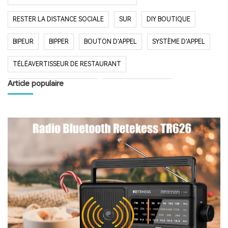
RESTER LA DISTANCE SOCIALE
SUR
DIY BOUTIQUE
BIPEUR
BIPPER
BOUTON D'APPEL
SYSTÈME D'APPEL
TÉLÉAVERTISSEUR DE RESTAURANT
Article populaire
SYSTÈME D'APPEL SANS FIL
RESTAURANT BIPER
RESTAURANT BIPEUR
POPULAIRE SYSTÈME
LONGUE PORTÉE SYSTÈME
LONG TEMPS EN VEILLE
RESTAURANT
HÔPITAL
RADIO
RADIO PORTABLE
FM AM RADIO
RADIO DE POCHE
RADIO DE DOUCHE
ENCEINTE BLUETOOTH ÉTANCHE
HAUT-PARLEUR BLUETOOTH SANS FIL
RADIO FM