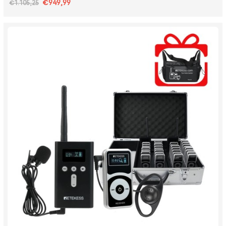
€949,99
€1.105,25