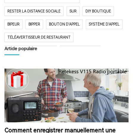
RESTER LA DISTANCE SOCIALE
SUR
DIY BOUTIQUE
BIPEUR
BIPPER
BOUTON D'APPEL
SYSTÈME D'APPEL
TÉLÉAVERTISSEUR DE RESTAURANT
Article populaire
SYSTÈME D'APPEL SANS FIL
RESTAURANT BIPER
RESTAURANT BIPEUR
POPULAIRE SYSTÈME
LONGUE PORTÉE SYSTÈME
LONG TEMPS EN VEILLE
RESTAURANT
HÔPITAL
RADIO
RADIO PORTABLE
FM AM RADIO
RADIO DE POCHE
RADIO DE DOUCHE
ENCEINTE BLUETOOTH ÉTANCHE
Comment enregistrer manuellement une
HAUT-PARLEUR BLUETOOTH SANS FIL
RADIO FM