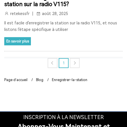
station sur la radio V115?
RETEKESS
AUDIOGUIDE
TT128
TT128B
retekessfr
août 28, 2025
AUDIOGUIDE DU MUSÉE
TOUR GUIDE SYSTEM
Il est facile d'enregistrer la station sur la radio V115, et nous
listons l'étape spécifique à utiliser
TOUR GUIDE SYSTEM
INTERPHONE DE FENÊTRE
En savoir plus
HAUT-PARLEUR DE FENÊTRE
SYSTÈME D'INTERPHONE DE COMPTEUR À DEUX VOIES
1
BANQUE
LA FENÊTRE
LE SIGNAL 2.4G EST UNIVERSEL
Page d’accueil
/
Blog
/
Enregistrer-la-station
SYNCHRONISATION AUTOMATIQUE ET FONCTION DE
VERROUILLAGE DE CANAL
RAPPEL DE DISTANCE
SYSTÈME DE GUIDE TOURISTIQUE
VISITE GUIDEE
RADIO
RADIO PORTABLE
INSCRIPTION À LA NEWSLETTER
Abonnez-Vous Maintenant et
RADIO BLUETOOTH
POSTE RADIO
RADIO SW