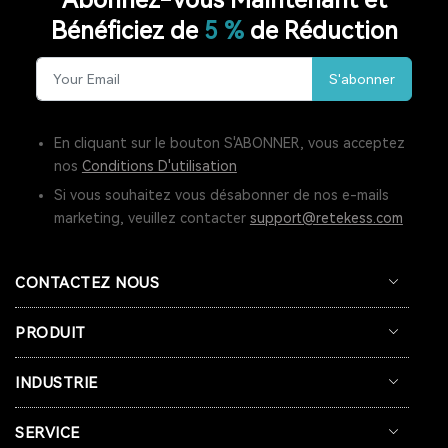
Bénéficiez de
5 %
de Réduction
RADIO LW
RESTAURANT PAGER
S'abonner
SYSTÈME D'APPEL POUR CUISINE
INTERPHONE DE FENÊTRE
GUICHET MICROPHONE
En cliquant sur le bouton S'ABONNER, vous acceptez
nos
Conditions D'utilisation
SYSTÈME D'INTERPHONE DE HAUT-PARLEUR DE FENÊTRE
Si vous souhaitez vous désabonner de nos e-mails
marketing, veuillez contacter
support@retekess.com
SYSTÈME D'APPEL À L'ÉCRAN
BIPEUR RESTAURANT
TERRASSE
BAR
COFÉ
CONTACTEZ NOUS
CASQUE DE COMMUNICATION BIDIRECTIONNEL
PRODUIT
SYSTÈME DE GUIDE TOURISTIQUE BIDIRECTIONNEL
INDUSTRIE
CASQUES DE COMMUNICATION POUR COACHS
SERVICE
SYSTÈME AUDIOGUIDE
SYSTÈME DE VISITE AUDIO GUIDE