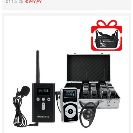
€949,99
€1.105,25