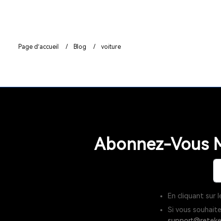
Page d’accueil
/
Blog
/
voiture
Abonnez-Vous M
En cliquant sur
Si vous souhait
support@reteke