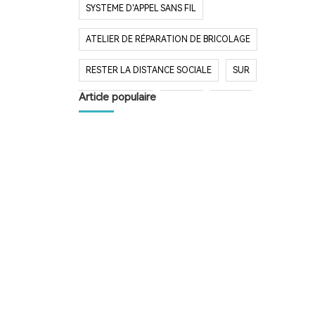
SYSTEME D'APPEL SANS FIL
ATELIER DE RÉPARATION DE BRICOLAGE
RESTER LA DISTANCE SOCIALE
SUR
Article populaire
DIY BOUTIQUE
BIPEUR
BIPPER
BOUTON D'APPEL
SYSTÈME D'APPEL
TÉLÉAVERTISSEUR DE RESTAURANT
SYSTÈME D'APPEL SANS FIL
RESTAURANT BIPER
RESTAURANT BIPEUR
POPULAIRE SYSTÈME