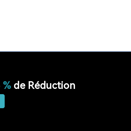
LONGUE PORTÉE SYSTÈME
LONG TEMPS EN VEILLE
RESTAURANT
HÔPITAL
RADIO
RADIO PORTABLE
FM AM RADIO
RADIO DE POCHE
RADIO DE DOUCHE
ENCEINTE BLUETOOTH ÉTANCHE
HAUT-PARLEUR BLUETOOTH SANS FIL
5 %
de Réduction
RADIO FM
RETEKESS
AUDIOGUIDE
TT128
TT128B
AUDIOGUIDE DU MUSÉE
TOUR GUIDE SYSTEM