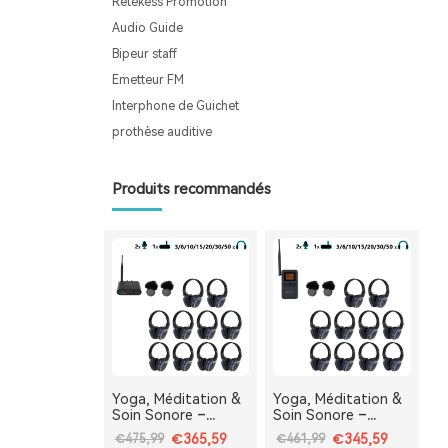
Retekess Promotion
Audio Guide
Bipeur staff
Emetteur FM
Interphone de Guichet
prothèse auditive
Produits recommandés
Yoga, Méditation &
Yoga, Méditation &
Soin Sonore –
Soin Sonore –
Système Audio
Casque Silencieux
€365,59
€345,59
€475,99
€461,99
Silencieux de Bureau
Portable TA003P