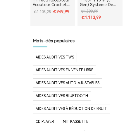
TT106S Récepteur
T130P T131P (3ª
Écouteur Crochet
Gen) Système De
Système de Guide
Guidage Touristique
€949,99
€1.599,99
€1.105,25
Touristique Sans Fil
Pour Guides Avec
€1.113,99
Mis à Niveau | Idéal
DSP Anti-Bruit |
pour la Tour Eiffel, le
Idéal Pour Les
Louvre et les
Visites À La Tour
Monuments de
Eiffel, Le Louvre,
France
Versailles Et Les
Mots-clés populaires
Monuments De
France
AIDES AUDITIVES TWS
AIDES AUDITIVES EN VENTE LIBRE
AIDES AUDITIVES AUTO-AJUSTABLES
AIDES AUDITIVES BLUETOOTH
AIDES AUDITIVES À RÉDUCTION DE BRUIT
CD PLAYER
MIT KASSETTE