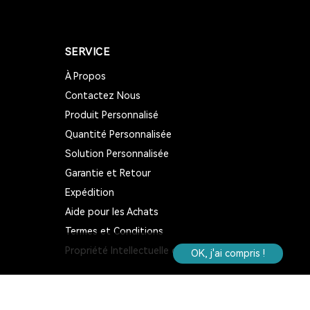
TOUR GUIDE SYSTEM
SERVICE
INTERPHONE DE FENÊTRE
À Propos
HAUT-PARLEUR DE FENÊTRE
Contactez Nous
Produit Personnalisé
SYSTÈME D'INTERPHONE DE COMPTEUR À
DEUX VOIES
Quantité Personnalisée
Solution Personnalisée
BANQUE
LA FENÊTRE
Garantie et Retour
Expédition
LE SIGNAL 2.4G EST UNIVERSEL
Aide pour les Achats
SYNCHRONISATION AUTOMATIQUE ET
Termes et Conditions
FONCTION DE VERROUILLAGE DE CANAL
Propriété Intellectuelle de Retekess
OK, j'ai compris !
RAPPEL DE DISTANCE
SYSTÈME DE GUIDE TOURISTIQUE