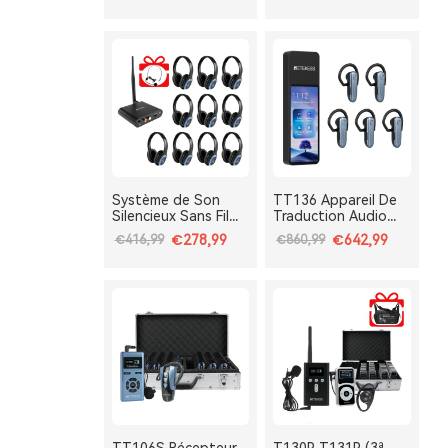
TA003S TA004S, 3
TA004S, 3 Voies
Voies avec
avec Clip Ceinture &
Bluetooth, Pliable,
Portable, Batterie
Type-C, Bass Boost
Amovible,
Bluetooth, Bass
Boost
Système de Son
TT136 Appareil De
Silencieux Sans Fil
Traduction Audio
TA003 TA004 avec
Multilingue Pour
€278,99
€642,99
€416,99
€860,99
Micro Cravatte pour
Groupes,
Cours de Yoga
Interprétation IA En
Immersif, Méditation
Temps Réel En 120
et Travail
Langues, Système
Respiratoire
De Traduction Pour
Tours Et
Conférences One-
To-Many, Diffusion
Double Canal,
Longue Portée 2.4G