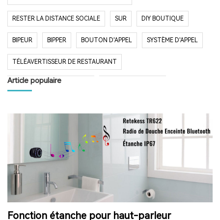
RESTER LA DISTANCE SOCIALE
SUR
DIY BOUTIQUE
BIPEUR
BIPPER
BOUTON D'APPEL
SYSTÈME D'APPEL
TÉLÉAVERTISSEUR DE RESTAURANT
Article populaire
SYSTÈME D'APPEL SANS FIL
RESTAURANT BIPER
RESTAURANT BIPEUR
POPULAIRE SYSTÈME
LONGUE PORTÉE SYSTÈME
LONG TEMPS EN VEILLE
RESTAURANT
HÔPITAL
RADIO
RADIO PORTABLE
FM AM RADIO
RADIO DE POCHE
RADIO DE DOUCHE
ENCEINTE BLUETOOTH ÉTANCHE
Fonction étanche pour haut-parleur
HAUT-PARLEUR BLUETOOTH SANS FIL
RADIO FM