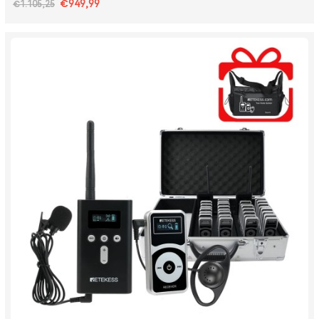
€949,99
€1.105,25