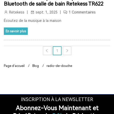
Bluetooth de salle de bain Retekess TR622
RETEKESS
AUDIOGUIDE
TT128
TT128B
Retekess
sept. 1, 2025
1 Commentaires
AUDIOGUIDE DU MUSÉE
TOUR GUIDE SYSTEM
Écoutez de la musique à la maison
TOUR GUIDE SYSTEM
INTERPHONE DE FENÊTRE
En savoir plus
HAUT-PARLEUR DE FENÊTRE
1
SYSTÈME D'INTERPHONE DE COMPTEUR À DEUX VOIES
BANQUE
LA FENÊTRE
LE SIGNAL 2.4G EST UNIVERSEL
Page d’accueil
/
Blog
/
radio-de-douche
SYNCHRONISATION AUTOMATIQUE ET FONCTION DE
VERROUILLAGE DE CANAL
RAPPEL DE DISTANCE
SYSTÈME DE GUIDE TOURISTIQUE
INSCRIPTION À LA NEWSLETTER
VISITE GUIDEE
RADIO
RADIO PORTABLE
Abonnez-Vous Maintenant et
RADIO BLUETOOTH
POSTE RADIO
RADIO SW