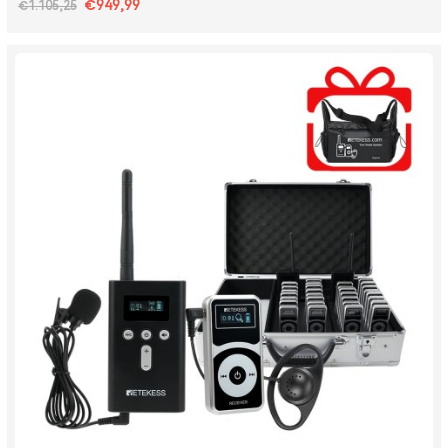
€949,99
€1.105,25