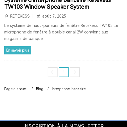
TW103 Window Speaker System
RADIO LW
RESTAURANT PAGER
RETEKESS
août 7, 2025
SYSTÈME D'APPEL POUR CUISINE
INTERPHONE DE FENÊTRE
Le système de haut-parleurs de fenêtre Retekess TW103 Le
microphone de fenêtre à double canal 2W convient aux
GUICHET MICROPHONE
magasins de banque
SYSTÈME D'INTERPHONE DE HAUT-PARLEUR DE FENÊTRE
En savoir plus
SYSTÈME D'APPEL À L'ÉCRAN
BIPEUR RESTAURANT
1
TERRASSE
BAR
COFÉ
CASQUE DE COMMUNICATION BIDIRECTIONNEL
Page d’accueil
/
Blog
/
Interphone-bancaire
SYSTÈME DE GUIDE TOURISTIQUE BIDIRECTIONNEL
CASQUES DE COMMUNICATION POUR COACHS
SYSTÈME AUDIOGUIDE
SYSTÈME DE VISITE AUDIO GUIDE
INSCRIPTION À LA NEWSLETTER