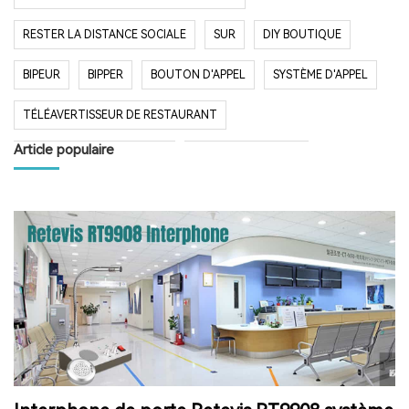
RESTER LA DISTANCE SOCIALE
SUR
DIY BOUTIQUE
BIPEUR
BIPPER
BOUTON D'APPEL
SYSTÈME D'APPEL
TÉLÉAVERTISSEUR DE RESTAURANT
Article populaire
SYSTÈME D'APPEL SANS FIL
RESTAURANT BIPER
RESTAURANT BIPEUR
POPULAIRE SYSTÈME
LONGUE PORTÉE SYSTÈME
LONG TEMPS EN VEILLE
RESTAURANT
HÔPITAL
RADIO
RADIO PORTABLE
FM AM RADIO
RADIO DE POCHE
RADIO DE DOUCHE
ENCEINTE BLUETOOTH ÉTANCHE
HAUT-PARLEUR BLUETOOTH SANS FIL
RADIO FM