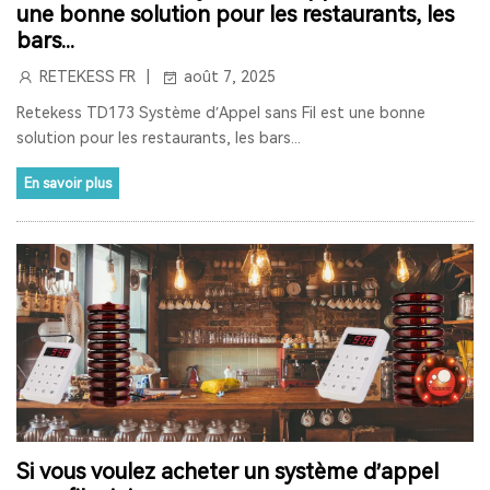
une bonne solution pour les restaurants, les
RETEKESS
AUDIOGUIDE
TT128
TT128B
bars...
RETEKESS FR
août 7, 2025
AUDIOGUIDE DU MUSÉE
TOUR GUIDE SYSTEM
Retekess TD173 Système d’Appel sans Fil est une bonne
TOUR GUIDE SYSTEM
INTERPHONE DE FENÊTRE
solution pour les restaurants, les bars...
HAUT-PARLEUR DE FENÊTRE
En savoir plus
SYSTÈME D'INTERPHONE DE COMPTEUR À DEUX VOIES
BANQUE
LA FENÊTRE
LE SIGNAL 2.4G EST UNIVERSEL
SYNCHRONISATION AUTOMATIQUE ET FONCTION DE
VERROUILLAGE DE CANAL
RAPPEL DE DISTANCE
SYSTÈME DE GUIDE TOURISTIQUE
VISITE GUIDEE
RADIO
RADIO PORTABLE
Si vous voulez acheter un système d’appel
RADIO BLUETOOTH
POSTE RADIO
RADIO SW