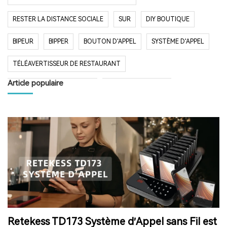
RESTER LA DISTANCE SOCIALE
SUR
DIY BOUTIQUE
BIPEUR
BIPPER
BOUTON D'APPEL
SYSTÈME D'APPEL
TÉLÉAVERTISSEUR DE RESTAURANT
Article populaire
SYSTÈME D'APPEL SANS FIL
RESTAURANT BIPER
RESTAURANT BIPEUR
POPULAIRE SYSTÈME
LONGUE PORTÉE SYSTÈME
LONG TEMPS EN VEILLE
RESTAURANT
HÔPITAL
RADIO
RADIO PORTABLE
FM AM RADIO
RADIO DE POCHE
RADIO DE DOUCHE
ENCEINTE BLUETOOTH ÉTANCHE
Retekess TD173 Système d’Appel sans Fil est
HAUT-PARLEUR BLUETOOTH SANS FIL
RADIO FM