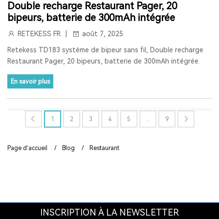
Double recharge Restaurant Pager, 20
SOLUTIONS DE GUIDE TOURISTIQUE
bipeurs, batterie de 300mAh intégrée
RETEKESS FR
août 7, 2025
DISPOSITIF DE CHUCHOTEMENT
RADIO ONDES COURTE
Retekess TD183 système de bipeur sans fil, Double recharge
RADIOS DE POCHE
RETEKESS V111
GIFT
FM RADIO
Restaurant Pager, 20 bipeurs, batterie de 300mAh intégrée.
PAGER BIPEUR
LONGUE PORTÉE
STABLE
CHARGE
En savoir plus
RADIO VINTAGE
RADIO RECHARGEABLE
RADIO A PILE
1
2
3
4
5
...
9
PROTHÈSES AUDITIVES TWS
PROTHÈSES AUDITIVES BLUETOOTH
Page d’accueil
/
Blog
/
Restaurant
PROTHÈSES AUDITIVES EN VENTE LIBRE
PROTHÈSES AUDITIVES ABORDABLES
RADIO PORTABLE
CLINIQUE BIPEUR
SÛR
EFFICACE
INSCRIPTION À LA NEWSLETTER