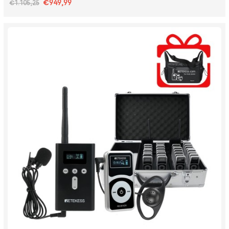
€949,99
€1.105,25