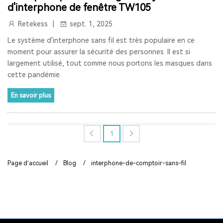
d'interphone de fenêtre TW105
RETEKESS
AUDIOGUIDE
TT128
TT128B
Retekess
sept. 1, 2025
AUDIOGUIDE DU MUSÉE
TOUR GUIDE SYSTEM
Le système d'interphone sans fil est très populaire en ce
moment pour assurer la sécurité des personnes. Il est si
TOUR GUIDE SYSTEM
INTERPHONE DE FENÊTRE
largement utilisé, tout comme nous portons les masques dans
cette pandémie.
HAUT-PARLEUR DE FENÊTRE
En savoir plus
SYSTÈME D'INTERPHONE DE COMPTEUR À DEUX VOIES
BANQUE
LA FENÊTRE
LE SIGNAL 2.4G EST UNIVERSEL
1
SYNCHRONISATION AUTOMATIQUE ET FONCTION DE
VERROUILLAGE DE CANAL
Page d’accueil
/
Blog
/
interphone-de-comptoir-sans-fil
RAPPEL DE DISTANCE
SYSTÈME DE GUIDE TOURISTIQUE
VISITE GUIDEE
RADIO
RADIO PORTABLE
RADIO BLUETOOTH
POSTE RADIO
RADIO SW