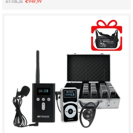
€949,99
€1.105,25