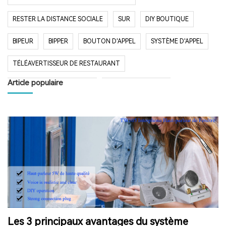
RESTER LA DISTANCE SOCIALE
SUR
DIY BOUTIQUE
BIPEUR
BIPPER
BOUTON D'APPEL
SYSTÈME D'APPEL
TÉLÉAVERTISSEUR DE RESTAURANT
Article populaire
SYSTÈME D'APPEL SANS FIL
RESTAURANT BIPER
RESTAURANT BIPEUR
POPULAIRE SYSTÈME
LONGUE PORTÉE SYSTÈME
LONG TEMPS EN VEILLE
RESTAURANT
HÔPITAL
RADIO
RADIO PORTABLE
FM AM RADIO
RADIO DE POCHE
RADIO DE DOUCHE
ENCEINTE BLUETOOTH ÉTANCHE
Les 3 principaux avantages du système
HAUT-PARLEUR BLUETOOTH SANS FIL
RADIO FM