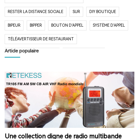
RESTER LA DISTANCE SOCIALE
SUR
DIY BOUTIQUE
BIPEUR
BIPPER
BOUTON D'APPEL
SYSTÈME D'APPEL
TÉLÉAVERTISSEUR DE RESTAURANT
Article populaire
SYSTÈME D'APPEL SANS FIL
RESTAURANT BIPER
RESTAURANT BIPEUR
POPULAIRE SYSTÈME
LONGUE PORTÉE SYSTÈME
LONG TEMPS EN VEILLE
RESTAURANT
HÔPITAL
RADIO
RADIO PORTABLE
FM AM RADIO
RADIO DE POCHE
RADIO DE DOUCHE
ENCEINTE BLUETOOTH ÉTANCHE
Une collection digne de radio multibande
HAUT-PARLEUR BLUETOOTH SANS FIL
RADIO FM