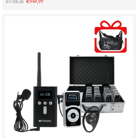
€949,99
€1.105,25