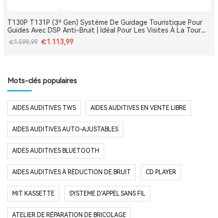
T130P T131P (3ª Gen) Système De Guidage Touristique Pour
Guides Avec DSP Anti-Bruit | Idéal Pour Les Visites À La Tour
Eiffel, Le Louvre, Versailles Et Les Monuments De France
€1.113,99
€1.599,99
Mots-clés populaires
AIDES AUDITIVES TWS
AIDES AUDITIVES EN VENTE LIBRE
AIDES AUDITIVES AUTO-AJUSTABLES
AIDES AUDITIVES BLUETOOTH
AIDES AUDITIVES À RÉDUCTION DE BRUIT
CD PLAYER
MIT KASSETTE
SYSTEME D'APPEL SANS FIL
ATELIER DE RÉPARATION DE BRICOLAGE