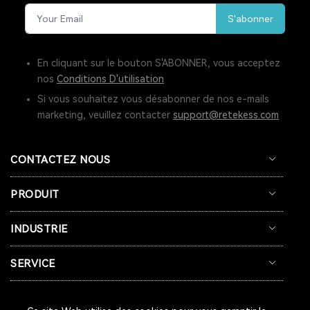
S'abonner
SYSTÈME D'APPEL POUR CUISINE
INTERPHONE DE FENÊTRE
GUICHET MICROPHONE
En cliquant sur le bouton S'ABONNER, vous acceptez
nos
Conditions D'utilisation
SYSTÈME D'INTERPHONE DE HAUT-PARLEUR DE FENÊTRE
Si vous souhaitez vous désabonner de nos e-mails
marketing, veuillez contacter
support@retekess.com
SYSTÈME D'APPEL À L'ÉCRAN
BIPEUR RESTAURANT
TERRASSE
BAR
COFÉ
CONTACTEZ NOUS
CASQUE DE COMMUNICATION BIDIRECTIONNEL
PRODUIT
SYSTÈME DE GUIDE TOURISTIQUE BIDIRECTIONNEL
INDUSTRIE
CASQUES DE COMMUNICATION POUR COACHS
SERVICE
SYSTÈME AUDIOGUIDE
SYSTÈME DE VISITE AUDIO GUIDE
SYSTÈME DE VISITE GUIDÉE