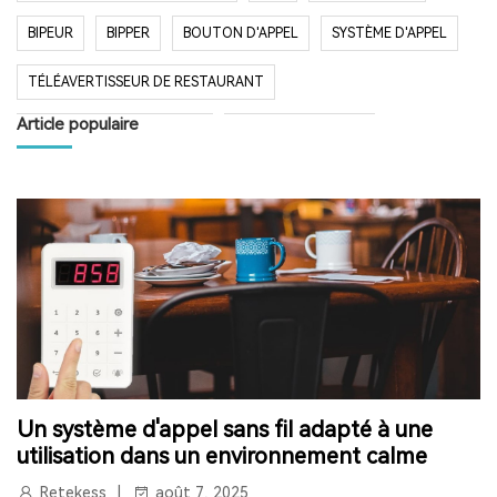
BIPEUR
BIPPER
BOUTON D'APPEL
SYSTÈME D'APPEL
TÉLÉAVERTISSEUR DE RESTAURANT
Article populaire
SYSTÈME D'APPEL SANS FIL
RESTAURANT BIPER
RESTAURANT BIPEUR
POPULAIRE SYSTÈME
LONGUE PORTÉE SYSTÈME
LONG TEMPS EN VEILLE
RESTAURANT
HÔPITAL
RADIO
RADIO PORTABLE
FM AM RADIO
RADIO DE POCHE
RADIO DE DOUCHE
ENCEINTE BLUETOOTH ÉTANCHE
Un système d'appel sans fil adapté à une
HAUT-PARLEUR BLUETOOTH SANS FIL
RADIO FM
utilisation dans un environnement calme
RETEKESS
AUDIOGUIDE
TT128
TT128B
Retekess
août 7, 2025