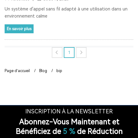
AUDIOGUIDE DU MUSÉE
TOUR GUIDE SYSTEM
Un système d'appel sans fil adapté à une utilisation dans un
environnement calme
TOUR GUIDE SYSTEM
INTERPHONE DE FENÊTRE
En savoir plus
HAUT-PARLEUR DE FENÊTRE
SYSTÈME D'INTERPHONE DE COMPTEUR À DEUX VOIES
1
BANQUE
LA FENÊTRE
LE SIGNAL 2.4G EST UNIVERSEL
Page d’accueil
/
Blog
/
bip
SYNCHRONISATION AUTOMATIQUE ET FONCTION DE
VERROUILLAGE DE CANAL
RAPPEL DE DISTANCE
SYSTÈME DE GUIDE TOURISTIQUE
VISITE GUIDEE
RADIO
RADIO PORTABLE
INSCRIPTION À LA NEWSLETTER
Abonnez-Vous Maintenant et
RADIO BLUETOOTH
POSTE RADIO
RADIO SW
Bénéficiez de
5 %
de Réduction
RADIO LW
RESTAURANT PAGER