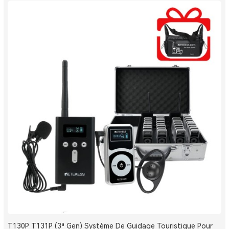
T130P T131P (3ª Gen) Système De Guidage Touristique Pour