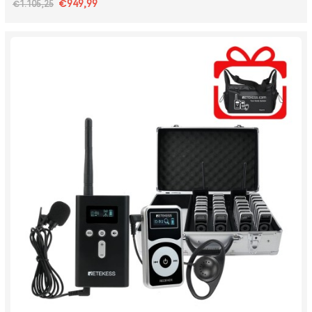
€949,99
€1.105,25