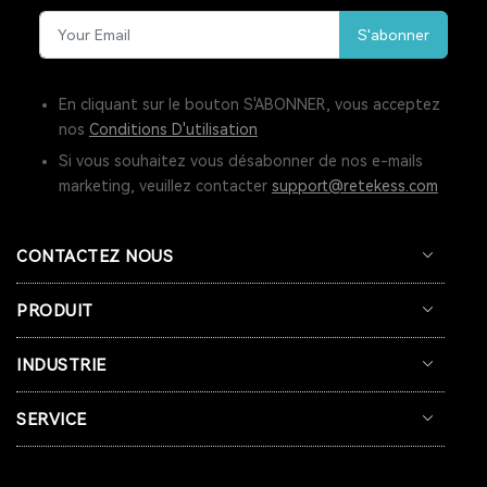
S'abonner
RADIO LW
RESTAURANT PAGER
SYSTÈME D'APPEL POUR CUISINE
INTERPHONE DE FENÊTRE
En cliquant sur le bouton S'ABONNER, vous acceptez
nos
Conditions D'utilisation
GUICHET MICROPHONE
Si vous souhaitez vous désabonner de nos e-mails
marketing, veuillez contacter
support@retekess.com
SYSTÈME D'INTERPHONE DE HAUT-PARLEUR DE FENÊTRE
SYSTÈME D'APPEL À L'ÉCRAN
BIPEUR RESTAURANT
CONTACTEZ NOUS
TERRASSE
BAR
COFÉ
PRODUIT
CASQUE DE COMMUNICATION BIDIRECTIONNEL
INDUSTRIE
SYSTÈME DE GUIDE TOURISTIQUE BIDIRECTIONNEL
SERVICE
CASQUES DE COMMUNICATION POUR COACHS
SYSTÈME AUDIOGUIDE
SYSTÈME DE VISITE AUDIO GUIDE