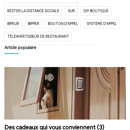
RESTER LA DISTANCE SOCIALE
SUR
DIY BOUTIQUE
BIPEUR
BIPPER
BOUTON D'APPEL
SYSTÈME D'APPEL
TÉLÉAVERTISSEUR DE RESTAURANT
Article populaire
SYSTÈME D'APPEL SANS FIL
RESTAURANT BIPER
RESTAURANT BIPEUR
POPULAIRE SYSTÈME
LONGUE PORTÉE SYSTÈME
LONG TEMPS EN VEILLE
RESTAURANT
HÔPITAL
RADIO
RADIO PORTABLE
FM AM RADIO
RADIO DE POCHE
RADIO DE DOUCHE
ENCEINTE BLUETOOTH ÉTANCHE
Des cadeaux qui vous conviennent (3)
HAUT-PARLEUR BLUETOOTH SANS FIL
RADIO FM