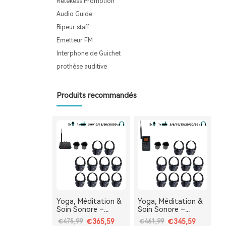
Retekess Promotion
Audio Guide
Bipeur staff
Emetteur FM
Interphone de Guichet
prothèse auditive
Produits recommandés
Yoga, Méditation &
Yoga, Méditation &
Soin Sonore –
Soin Sonore –
Système Audio
Casque Silencieux
€365,59
€345,59
€475,99
€461,99
Silencieux de Bureau
Portable TA003P