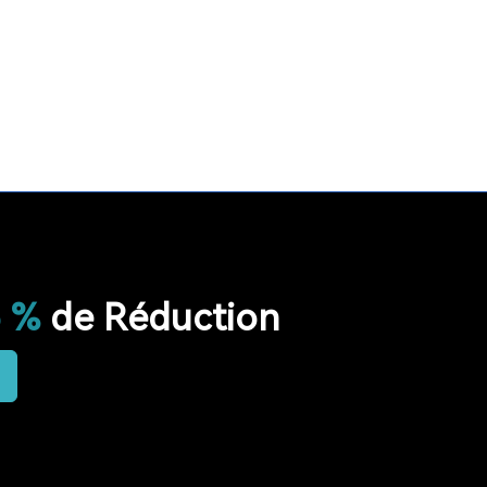
LONGUE PORTÉE SYSTÈME
LONG TEMPS EN VEILLE
RESTAURANT
HÔPITAL
RADIO
RADIO PORTABLE
FM AM RADIO
RADIO DE POCHE
RADIO DE DOUCHE
ENCEINTE BLUETOOTH ÉTANCHE
HAUT-PARLEUR BLUETOOTH SANS FIL
5 %
de Réduction
RADIO FM
RETEKESS
AUDIOGUIDE
TT128
TT128B
AUDIOGUIDE DU MUSÉE
TOUR GUIDE SYSTEM