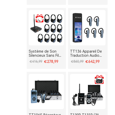
TA003S TA004S, 3
TA004S, 3 Voies
Voies avec
avec Clip Ceinture &
Bluetooth, Pliable,
Portable, Batterie
Type-C, Bass Boost
Amovible,
Bluetooth, Bass
Boost
Système de Son
TT136 Appareil De
Silencieux Sans Fil
Traduction Audio
TA003 TA004 avec
Multilingue Pour
€278,99
€642,99
€416,99
€860,99
Micro Cravatte pour
Groupes,
Cours de Yoga
Interprétation IA En
Immersif, Méditation
Temps Réel En 120
et Travail
Langues, Système
Respiratoire
De Traduction Pour
Tours Et
Conférences One-
To-Many, Diffusion
Double Canal,
Longue Portée 2.4G