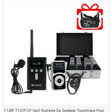
T130P T131P (3ª Gen) Système De Guidage Touristique Pour