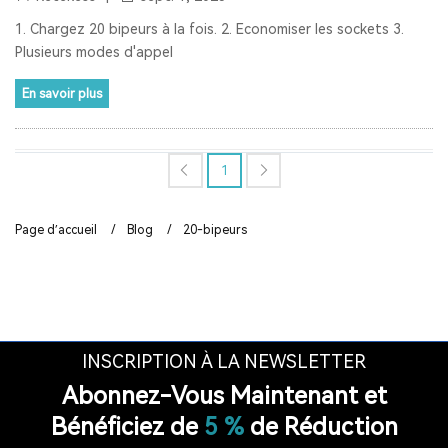
AUDIOGUIDE DU MUSÉE
TOUR GUIDE SYSTEM
1. Chargez 20 bipeurs à la fois. 2. Economiser les sockets 3.
Plusieurs modes d'appel
TOUR GUIDE SYSTEM
INTERPHONE DE FENÊTRE
En savoir plus
HAUT-PARLEUR DE FENÊTRE
SYSTÈME D'INTERPHONE DE COMPTEUR À DEUX VOIES
1
BANQUE
LA FENÊTRE
LE SIGNAL 2.4G EST UNIVERSEL
Page d’accueil
/
Blog
/
20-bipeurs
SYNCHRONISATION AUTOMATIQUE ET FONCTION DE
VERROUILLAGE DE CANAL
RAPPEL DE DISTANCE
SYSTÈME DE GUIDE TOURISTIQUE
VISITE GUIDEE
RADIO
RADIO PORTABLE
INSCRIPTION À LA NEWSLETTER
Abonnez-Vous Maintenant et
RADIO BLUETOOTH
POSTE RADIO
RADIO SW
Bénéficiez de
5 %
de Réduction
RADIO LW
RESTAURANT PAGER