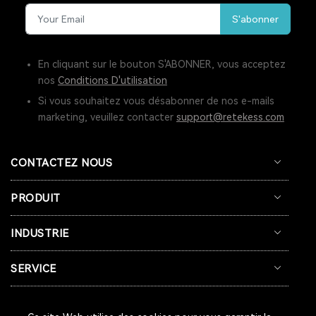
S'abonner
SYSTÈME D'APPEL POUR CUISINE
INTERPHONE DE FENÊTRE
GUICHET MICROPHONE
En cliquant sur le bouton S'ABONNER, vous acceptez
nos
Conditions D'utilisation
SYSTÈME D'INTERPHONE DE HAUT-PARLEUR DE FENÊTRE
Si vous souhaitez vous désabonner de nos e-mails
marketing, veuillez contacter
support@retekess.com
SYSTÈME D'APPEL À L'ÉCRAN
BIPEUR RESTAURANT
TERRASSE
BAR
COFÉ
CONTACTEZ NOUS
CASQUE DE COMMUNICATION BIDIRECTIONNEL
PRODUIT
SYSTÈME DE GUIDE TOURISTIQUE BIDIRECTIONNEL
INDUSTRIE
CASQUES DE COMMUNICATION POUR COACHS
SERVICE
SYSTÈME AUDIOGUIDE
SYSTÈME DE VISITE AUDIO GUIDE
SYSTÈME DE VISITE GUIDÉE