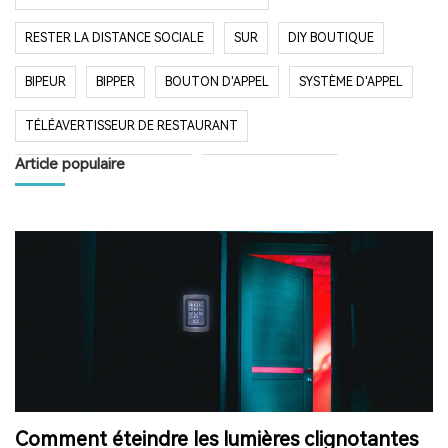
RESTER LA DISTANCE SOCIALE
SUR
DIY BOUTIQUE
BIPEUR
BIPPER
BOUTON D'APPEL
SYSTÈME D'APPEL
TÉLÉAVERTISSEUR DE RESTAURANT
Article populaire
SYSTÈME D'APPEL SANS FIL
RESTAURANT BIPER
RESTAURANT BIPEUR
POPULAIRE SYSTÈME
LONGUE PORTÉE SYSTÈME
LONG TEMPS EN VEILLE
RESTAURANT
HÔPITAL
RADIO
RADIO PORTABLE
FM AM RADIO
RADIO DE POCHE
RADIO DE DOUCHE
ENCEINTE BLUETOOTH ÉTANCHE
Comment éteindre les lumières clignotantes
HAUT-PARLEUR BLUETOOTH SANS FIL
RADIO FM