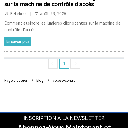
sur la machine de contrôle d'accès
RETEKESS
AUDIOGUIDE
TT128
TT128B
Retekess
août 28, 2025
AUDIOGUIDE DU MUSÉE
TOUR GUIDE SYSTEM
Comment éteindre les lumières clignotantes sur la machine de
contrôle d'accès
TOUR GUIDE SYSTEM
INTERPHONE DE FENÊTRE
En savoir plus
HAUT-PARLEUR DE FENÊTRE
SYSTÈME D'INTERPHONE DE COMPTEUR À DEUX VOIES
1
BANQUE
LA FENÊTRE
LE SIGNAL 2.4G EST UNIVERSEL
Page d’accueil
/
Blog
/
access-control
SYNCHRONISATION AUTOMATIQUE ET FONCTION DE
VERROUILLAGE DE CANAL
RAPPEL DE DISTANCE
SYSTÈME DE GUIDE TOURISTIQUE
VISITE GUIDEE
RADIO
RADIO PORTABLE
INSCRIPTION À LA NEWSLETTER
Abonnez-Vous Maintenant et
RADIO BLUETOOTH
POSTE RADIO
RADIO SW