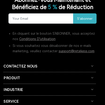
Bénéficiez de
5 %
de Réduction
RADIO LW
RESTAURANT PAGER
S'abonner
SYSTÈME D'APPEL POUR CUISINE
INTERPHONE DE FENÊTRE
GUICHET MICROPHONE
En cliquant sur le bouton S'ABONNER, vous acceptez
nos
Conditions D'utilisation
SYSTÈME D'INTERPHONE DE HAUT-PARLEUR DE FENÊTRE
Si vous souhaitez vous désabonner de nos e-mails
marketing, veuillez contacter
support@retekess.com
SYSTÈME D'APPEL À L'ÉCRAN
BIPEUR RESTAURANT
TERRASSE
BAR
COFÉ
CONTACTEZ NOUS
CASQUE DE COMMUNICATION BIDIRECTIONNEL
PRODUIT
SYSTÈME DE GUIDE TOURISTIQUE BIDIRECTIONNEL
INDUSTRIE
CASQUES DE COMMUNICATION POUR COACHS
SERVICE
SYSTÈME AUDIOGUIDE
SYSTÈME DE VISITE AUDIO GUIDE