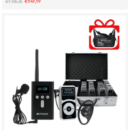
€949,99
€1.105,25