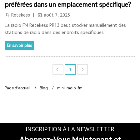
préférées dans un emplacement spécifique?
RETEKESS
AUDIOGUIDE
TT128
TT128B
Retekess
août 7, 2025
AUDIOGUIDE DU MUSÉE
TOUR GUIDE SYSTEM
La radio FM Retekess PR13 peut stocker manuellement des
stations de radio dans des endroits spécifiques
TOUR GUIDE SYSTEM
INTERPHONE DE FENÊTRE
En savoir plus
HAUT-PARLEUR DE FENÊTRE
SYSTÈME D'INTERPHONE DE COMPTEUR À DEUX VOIES
1
BANQUE
LA FENÊTRE
LE SIGNAL 2.4G EST UNIVERSEL
Page d’accueil
/
Blog
/
mini-radio-fm
SYNCHRONISATION AUTOMATIQUE ET FONCTION DE
VERROUILLAGE DE CANAL
RAPPEL DE DISTANCE
SYSTÈME DE GUIDE TOURISTIQUE
VISITE GUIDEE
RADIO
RADIO PORTABLE
INSCRIPTION À LA NEWSLETTER
Abonnez-Vous Maintenant et
RADIO BLUETOOTH
POSTE RADIO
RADIO SW