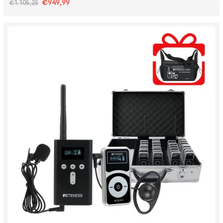
€949,99
€1.105,25