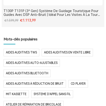
T130P T131P (3ª Gen) Système De Guidage Touristique Pour
Guides Avec DSP Anti-Bruit | Idéal Pour Les Visites À La Tour
Eiffel, Le Louvre, Versailles Et Les Monuments De France
€1.113,99
€1.599,99
Mots-clés populaires
AIDES AUDITIVES TWS
AIDES AUDITIVES EN VENTE LIBRE
AIDES AUDITIVES AUTO-AJUSTABLES
AIDES AUDITIVES BLUETOOTH
AIDES AUDITIVES À RÉDUCTION DE BRUIT
CD PLAYER
MIT KASSETTE
SYSTEME D'APPEL SANS FIL
ATELIER DE RÉPARATION DE BRICOLAGE