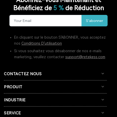
Bénéficiez de
5 %
de Réduction
RADIO LW
RESTAURANT PAGER
S'abonner
SYSTÈME D'APPEL POUR CUISINE
INTERPHONE DE FENÊTRE
GUICHET MICROPHONE
En cliquant sur le bouton S'ABONNER, vous acceptez
nos
Conditions D'utilisation
SYSTÈME D'INTERPHONE DE HAUT-PARLEUR DE FENÊTRE
Si vous souhaitez vous désabonner de nos e-mails
marketing, veuillez contacter
support@retekess.com
SYSTÈME D'APPEL À L'ÉCRAN
BIPEUR RESTAURANT
TERRASSE
BAR
COFÉ
CONTACTEZ NOUS
CASQUE DE COMMUNICATION BIDIRECTIONNEL
PRODUIT
SYSTÈME DE GUIDE TOURISTIQUE BIDIRECTIONNEL
INDUSTRIE
CASQUES DE COMMUNICATION POUR COACHS
SERVICE
SYSTÈME AUDIOGUIDE
SYSTÈME DE VISITE AUDIO GUIDE