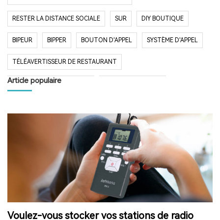
RESTER LA DISTANCE SOCIALE
SUR
DIY BOUTIQUE
BIPEUR
BIPPER
BOUTON D'APPEL
SYSTÈME D'APPEL
TÉLÉAVERTISSEUR DE RESTAURANT
Article populaire
SYSTÈME D'APPEL SANS FIL
RESTAURANT BIPER
RESTAURANT BIPEUR
POPULAIRE SYSTÈME
LONGUE PORTÉE SYSTÈME
LONG TEMPS EN VEILLE
RESTAURANT
HÔPITAL
RADIO
RADIO PORTABLE
FM AM RADIO
RADIO DE POCHE
RADIO DE DOUCHE
ENCEINTE BLUETOOTH ÉTANCHE
Voulez-vous stocker vos stations de radio
HAUT-PARLEUR BLUETOOTH SANS FIL
RADIO FM