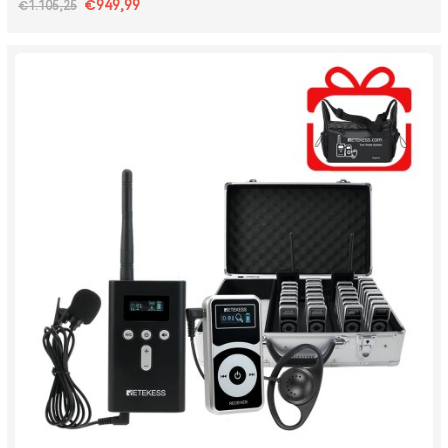
€949,99
€1.105,25