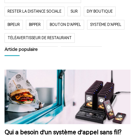
RESTER LA DISTANCE SOCIALE
SUR
DIY BOUTIQUE
BIPEUR
BIPPER
BOUTON D'APPEL
SYSTÈME D'APPEL
TÉLÉAVERTISSEUR DE RESTAURANT
Article populaire
SYSTÈME D'APPEL SANS FIL
RESTAURANT BIPER
RESTAURANT BIPEUR
POPULAIRE SYSTÈME
LONGUE PORTÉE SYSTÈME
LONG TEMPS EN VEILLE
RESTAURANT
HÔPITAL
RADIO
RADIO PORTABLE
FM AM RADIO
RADIO DE POCHE
RADIO DE DOUCHE
ENCEINTE BLUETOOTH ÉTANCHE
Qui a besoin d’un système d’appel sans fil?
HAUT-PARLEUR BLUETOOTH SANS FIL
RADIO FM