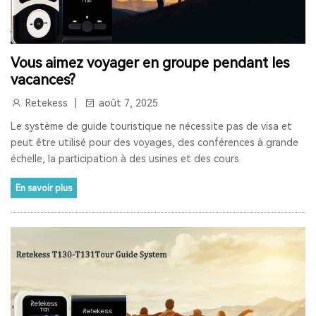
RETEKESS
AUDIOGUIDE
TT128
TT128B
AUDIOGUIDE DU MUSÉE
TOUR GUIDE SYSTEM
Vous aimez voyager en groupe pendant les
vacances?
TOUR GUIDE SYSTEM
INTERPHONE DE FENÊTRE
Retekess
août 7, 2025
HAUT-PARLEUR DE FENÊTRE
Le système de guide touristique ne nécessite pas de visa et
peut être utilisé pour des voyages, des conférences à grande
SYSTÈME D'INTERPHONE DE COMPTEUR À DEUX VOIES
échelle, la participation à des usines et des cours
BANQUE
LA FENÊTRE
LE SIGNAL 2.4G EST UNIVERSEL
En savoir plus
SYNCHRONISATION AUTOMATIQUE ET FONCTION DE
VERROUILLAGE DE CANAL
RAPPEL DE DISTANCE
SYSTÈME DE GUIDE TOURISTIQUE
VISITE GUIDEE
RADIO
RADIO PORTABLE
RADIO BLUETOOTH
POSTE RADIO
RADIO SW