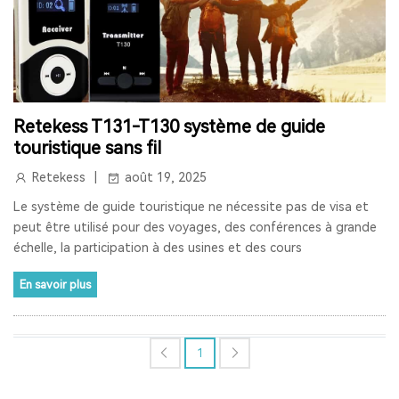
RADIO LW
RESTAURANT PAGER
SYSTÈME D'APPEL POUR CUISINE
INTERPHONE DE FENÊTRE
GUICHET MICROPHONE
Retekess T131-T130 système de guide
touristique sans fil
SYSTÈME D'INTERPHONE DE HAUT-PARLEUR DE FENÊTRE
Retekess
août 19, 2025
SYSTÈME D'APPEL À L'ÉCRAN
BIPEUR RESTAURANT
Le système de guide touristique ne nécessite pas de visa et
peut être utilisé pour des voyages, des conférences à grande
TERRASSE
BAR
COFÉ
échelle, la participation à des usines et des cours
CASQUE DE COMMUNICATION BIDIRECTIONNEL
En savoir plus
SYSTÈME DE GUIDE TOURISTIQUE BIDIRECTIONNEL
CASQUES DE COMMUNICATION POUR COACHS
1
SYSTÈME AUDIOGUIDE
SYSTÈME DE VISITE AUDIO GUIDE