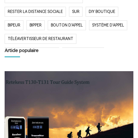
RESTER LA DISTANCE SOCIALE
SUR
DIY BOUTIQUE
BIPEUR
BIPPER
BOUTON D'APPEL
SYSTÈME D'APPEL
TÉLÉAVERTISSEUR DE RESTAURANT
Article populaire
SYSTÈME D'APPEL SANS FIL
RESTAURANT BIPER
RESTAURANT BIPEUR
POPULAIRE SYSTÈME
LONGUE PORTÉE SYSTÈME
LONG TEMPS EN VEILLE
RESTAURANT
HÔPITAL
RADIO
RADIO PORTABLE
FM AM RADIO
RADIO DE POCHE
RADIO DE DOUCHE
ENCEINTE BLUETOOTH ÉTANCHE
HAUT-PARLEUR BLUETOOTH SANS FIL
RADIO FM