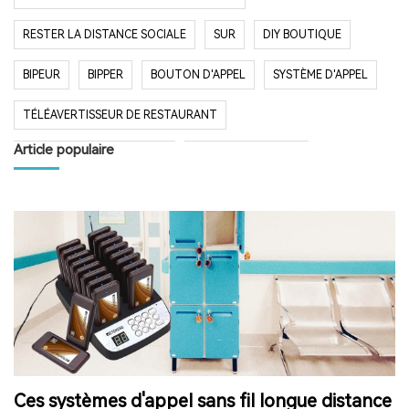
RESTER LA DISTANCE SOCIALE
SUR
DIY BOUTIQUE
BIPEUR
BIPPER
BOUTON D'APPEL
SYSTÈME D'APPEL
TÉLÉAVERTISSEUR DE RESTAURANT
Article populaire
SYSTÈME D'APPEL SANS FIL
RESTAURANT BIPER
RESTAURANT BIPEUR
POPULAIRE SYSTÈME
LONGUE PORTÉE SYSTÈME
LONG TEMPS EN VEILLE
RESTAURANT
HÔPITAL
RADIO
RADIO PORTABLE
FM AM RADIO
RADIO DE POCHE
RADIO DE DOUCHE
ENCEINTE BLUETOOTH ÉTANCHE
Ces systèmes d'appel sans fil longue distance
HAUT-PARLEUR BLUETOOTH SANS FIL
RADIO FM