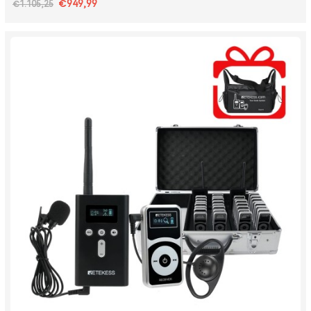
€949,99
€1.105,25