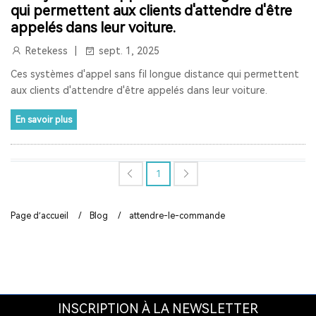
qui permettent aux clients d'attendre d'être
RETEKESS
AUDIOGUIDE
TT128
TT128B
appelés dans leur voiture.
Retekess
sept. 1, 2025
AUDIOGUIDE DU MUSÉE
TOUR GUIDE SYSTEM
Ces systèmes d'appel sans fil longue distance qui permettent
TOUR GUIDE SYSTEM
INTERPHONE DE FENÊTRE
aux clients d'attendre d'être appelés dans leur voiture.
HAUT-PARLEUR DE FENÊTRE
En savoir plus
SYSTÈME D'INTERPHONE DE COMPTEUR À DEUX VOIES
1
BANQUE
LA FENÊTRE
LE SIGNAL 2.4G EST UNIVERSEL
SYNCHRONISATION AUTOMATIQUE ET FONCTION DE
Page d’accueil
/
Blog
/
attendre-le-commande
VERROUILLAGE DE CANAL
RAPPEL DE DISTANCE
SYSTÈME DE GUIDE TOURISTIQUE
VISITE GUIDEE
RADIO
RADIO PORTABLE
INSCRIPTION À LA NEWSLETTER
RADIO BLUETOOTH
POSTE RADIO
RADIO SW