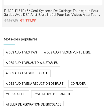
T130P T131P (3ª Gen) Système De Guidage Touristique Pour
Guides Avec DSP Anti-Bruit | Idéal Pour Les Visites À La Tour
Eiffel, Le Louvre, Versailles Et Les Monuments De France
€1.113,99
€1.599,99
Mots-clés populaires
AIDES AUDITIVES TWS
AIDES AUDITIVES EN VENTE LIBRE
AIDES AUDITIVES AUTO-AJUSTABLES
AIDES AUDITIVES BLUETOOTH
AIDES AUDITIVES À RÉDUCTION DE BRUIT
CD PLAYER
MIT KASSETTE
SYSTEME D'APPEL SANS FIL
ATELIER DE RÉPARATION DE BRICOLAGE