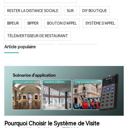
RESTER LA DISTANCE SOCIALE
SUR
DIY BOUTIQUE
BIPEUR
BIPPER
BOUTON D'APPEL
SYSTÈME D'APPEL
TÉLÉAVERTISSEUR DE RESTAURANT
Article populaire
SYSTÈME D'APPEL SANS FIL
RESTAURANT BIPER
RESTAURANT BIPEUR
POPULAIRE SYSTÈME
LONGUE PORTÉE SYSTÈME
LONG TEMPS EN VEILLE
RESTAURANT
HÔPITAL
RADIO
RADIO PORTABLE
FM AM RADIO
RADIO DE POCHE
RADIO DE DOUCHE
ENCEINTE BLUETOOTH ÉTANCHE
Pourquoi Choisir le Système de Visite
HAUT-PARLEUR BLUETOOTH SANS FIL
RADIO FM