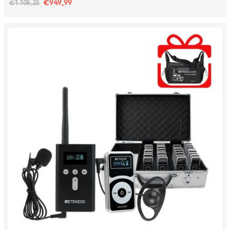
€949,99
€1.105,25