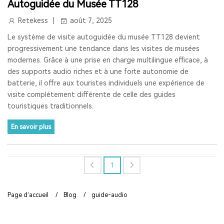
Autoguidée du Musée TT128
RETEKESS
AUDIOGUIDE
TT128
TT128B
Retekess
août 7, 2025
Le système de visite autoguidée du musée TT128 devient
AUDIOGUIDE DU MUSÉE
TOUR GUIDE SYSTEM
progressivement une tendance dans les visites de musées
TOUR GUIDE SYSTEM
INTERPHONE DE FENÊTRE
modernes. Grâce à une prise en charge multilingue efficace, à
des supports audio riches et à une forte autonomie de
HAUT-PARLEUR DE FENÊTRE
batterie, il offre aux touristes individuels une expérience de
visite complètement différente de celle des guides
SYSTÈME D'INTERPHONE DE COMPTEUR À DEUX VOIES
touristiques traditionnels.
BANQUE
LA FENÊTRE
LE SIGNAL 2.4G EST UNIVERSEL
En savoir plus
SYNCHRONISATION AUTOMATIQUE ET FONCTION DE
VERROUILLAGE DE CANAL
1
RAPPEL DE DISTANCE
SYSTÈME DE GUIDE TOURISTIQUE
Page d’accueil
/
Blog
/
guide-audio
VISITE GUIDEE
RADIO
RADIO PORTABLE
RADIO BLUETOOTH
POSTE RADIO
RADIO SW