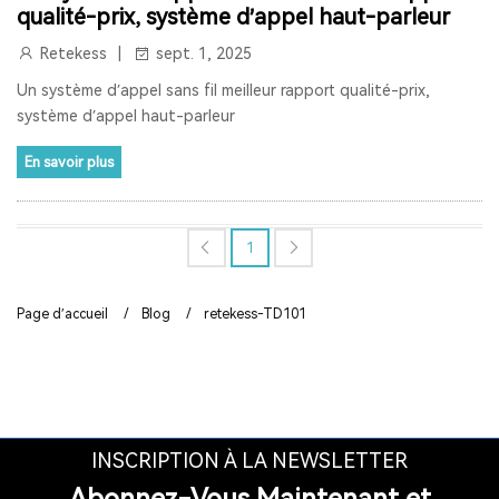
qualité-prix, système d’appel haut-parleur
RETEKESS
AUDIOGUIDE
TT128
TT128B
Retekess
sept. 1, 2025
AUDIOGUIDE DU MUSÉE
TOUR GUIDE SYSTEM
Un système d’appel sans fil meilleur rapport qualité-prix,
système d’appel haut-parleur
TOUR GUIDE SYSTEM
INTERPHONE DE FENÊTRE
En savoir plus
HAUT-PARLEUR DE FENÊTRE
SYSTÈME D'INTERPHONE DE COMPTEUR À DEUX VOIES
1
BANQUE
LA FENÊTRE
LE SIGNAL 2.4G EST UNIVERSEL
Page d’accueil
/
Blog
/
retekess-TD101
SYNCHRONISATION AUTOMATIQUE ET FONCTION DE
VERROUILLAGE DE CANAL
RAPPEL DE DISTANCE
SYSTÈME DE GUIDE TOURISTIQUE
VISITE GUIDEE
RADIO
RADIO PORTABLE
INSCRIPTION À LA NEWSLETTER
Abonnez-Vous Maintenant et
RADIO BLUETOOTH
POSTE RADIO
RADIO SW