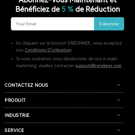
Bénéficiez de
5 %
de Réduction
RADIO LW
RESTAURANT PAGER
S'abonner
SYSTÈME D'APPEL POUR CUISINE
INTERPHONE DE FENÊTRE
GUICHET MICROPHONE
En cliquant sur le bouton S'ABONNER, vous acceptez
nos
Conditions D'utilisation
SYSTÈME D'INTERPHONE DE HAUT-PARLEUR DE FENÊTRE
Si vous souhaitez vous désabonner de nos e-mails
marketing, veuillez contacter
support@retekess.com
SYSTÈME D'APPEL À L'ÉCRAN
BIPEUR RESTAURANT
TERRASSE
BAR
COFÉ
CONTACTEZ NOUS
CASQUE DE COMMUNICATION BIDIRECTIONNEL
PRODUIT
SYSTÈME DE GUIDE TOURISTIQUE BIDIRECTIONNEL
INDUSTRIE
CASQUES DE COMMUNICATION POUR COACHS
SERVICE
SYSTÈME AUDIOGUIDE
SYSTÈME DE VISITE AUDIO GUIDE