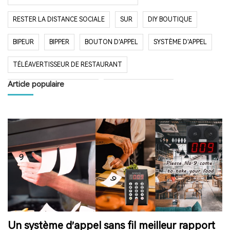
RESTER LA DISTANCE SOCIALE
SUR
DIY BOUTIQUE
BIPEUR
BIPPER
BOUTON D'APPEL
SYSTÈME D'APPEL
TÉLÉAVERTISSEUR DE RESTAURANT
Article populaire
SYSTÈME D'APPEL SANS FIL
RESTAURANT BIPER
RESTAURANT BIPEUR
POPULAIRE SYSTÈME
LONGUE PORTÉE SYSTÈME
LONG TEMPS EN VEILLE
RESTAURANT
HÔPITAL
RADIO
RADIO PORTABLE
FM AM RADIO
RADIO DE POCHE
RADIO DE DOUCHE
ENCEINTE BLUETOOTH ÉTANCHE
Un système d’appel sans fil meilleur rapport
HAUT-PARLEUR BLUETOOTH SANS FIL
RADIO FM