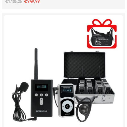
€949,99
€1.105,25