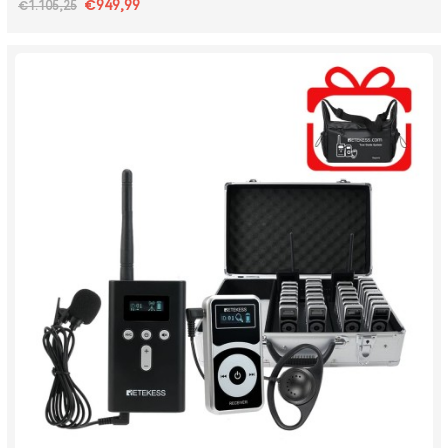
€949,99
€1.105,25