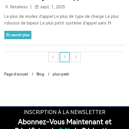
Retekess
sept. 1, 2025
RETEKESS
AUDIOGUIDE
TT128
TT128B
Le plus de modes d’appel Le plus de type de charge Le plus
AUDIOGUIDE DU MUSÉE
TOUR GUIDE SYSTEM
robuste de bipeur Le plus petit système d’appel sans fil
TOUR GUIDE SYSTEM
INTERPHONE DE FENÊTRE
En savoir plus
HAUT-PARLEUR DE FENÊTRE
1
SYSTÈME D'INTERPHONE DE COMPTEUR À DEUX VOIES
BANQUE
LA FENÊTRE
LE SIGNAL 2.4G EST UNIVERSEL
Page d’accueil
/
Blog
/
plus-petit
SYNCHRONISATION AUTOMATIQUE ET FONCTION DE
VERROUILLAGE DE CANAL
RAPPEL DE DISTANCE
SYSTÈME DE GUIDE TOURISTIQUE
INSCRIPTION À LA NEWSLETTER
VISITE GUIDEE
RADIO
RADIO PORTABLE
Abonnez-Vous Maintenant et
RADIO BLUETOOTH
POSTE RADIO
RADIO SW