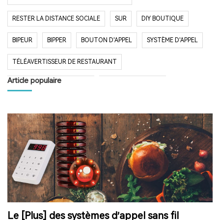
RESTER LA DISTANCE SOCIALE
SUR
DIY BOUTIQUE
BIPEUR
BIPPER
BOUTON D'APPEL
SYSTÈME D'APPEL
TÉLÉAVERTISSEUR DE RESTAURANT
Article populaire
SYSTÈME D'APPEL SANS FIL
RESTAURANT BIPER
RESTAURANT BIPEUR
POPULAIRE SYSTÈME
LONGUE PORTÉE SYSTÈME
LONG TEMPS EN VEILLE
RESTAURANT
HÔPITAL
RADIO
RADIO PORTABLE
FM AM RADIO
RADIO DE POCHE
RADIO DE DOUCHE
ENCEINTE BLUETOOTH ÉTANCHE
Le [Plus] des systèmes d’appel sans fil
HAUT-PARLEUR BLUETOOTH SANS FIL
RADIO FM