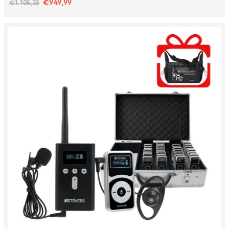
€949,99
€1.105,25