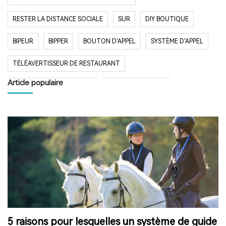
RESTER LA DISTANCE SOCIALE
SUR
DIY BOUTIQUE
BIPEUR
BIPPER
BOUTON D'APPEL
SYSTÈME D'APPEL
TÉLÉAVERTISSEUR DE RESTAURANT
Article populaire
SYSTÈME D'APPEL SANS FIL
RESTAURANT BIPER
RESTAURANT BIPEUR
POPULAIRE SYSTÈME
LONGUE PORTÉE SYSTÈME
LONG TEMPS EN VEILLE
RESTAURANT
HÔPITAL
RADIO
RADIO PORTABLE
FM AM RADIO
RADIO DE POCHE
RADIO DE DOUCHE
ENCEINTE BLUETOOTH ÉTANCHE
5 raisons pour lesquelles un système de guide
HAUT-PARLEUR BLUETOOTH SANS FIL
RADIO FM