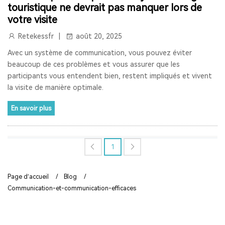
touristique ne devrait pas manquer lors de
RETEKESS
AUDIOGUIDE
TT128
TT128B
votre visite
Retekessfr
août 20, 2025
AUDIOGUIDE DU MUSÉE
TOUR GUIDE SYSTEM
Avec un système de communication, vous pouvez éviter
TOUR GUIDE SYSTEM
INTERPHONE DE FENÊTRE
beaucoup de ces problèmes et vous assurer que les
participants vous entendent bien, restent impliqués et vivent
HAUT-PARLEUR DE FENÊTRE
la visite de manière optimale.
SYSTÈME D'INTERPHONE DE COMPTEUR À DEUX VOIES
En savoir plus
BANQUE
LA FENÊTRE
LE SIGNAL 2.4G EST UNIVERSEL
1
SYNCHRONISATION AUTOMATIQUE ET FONCTION DE
VERROUILLAGE DE CANAL
Page d’accueil
/
Blog
/
RAPPEL DE DISTANCE
SYSTÈME DE GUIDE TOURISTIQUE
Communication-et-communication-efficaces
VISITE GUIDEE
RADIO
RADIO PORTABLE
RADIO BLUETOOTH
POSTE RADIO
RADIO SW