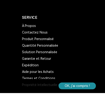
TOUR GUIDE SYSTEM
SERVICE
INTERPHONE DE FENÊTRE
À Propos
HAUT-PARLEUR DE FENÊTRE
Contactez Nous
Produit Personnalisé
SYSTÈME D'INTERPHONE DE COMPTEUR À
DEUX VOIES
Quantité Personnalisée
Solution Personnalisée
BANQUE
LA FENÊTRE
Garantie et Retour
Expédition
LE SIGNAL 2.4G EST UNIVERSEL
Aide pour les Achats
SYNCHRONISATION AUTOMATIQUE ET
Termes et Conditions
FONCTION DE VERROUILLAGE DE CANAL
Propriété Intellectuelle de Retekess
OK, j'ai compris !
RAPPEL DE DISTANCE
SYSTÈME DE GUIDE TOURISTIQUE