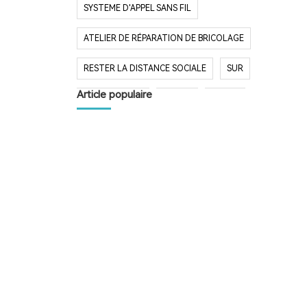
SYSTEME D'APPEL SANS FIL
ATELIER DE RÉPARATION DE BRICOLAGE
RESTER LA DISTANCE SOCIALE
SUR
Article populaire
DIY BOUTIQUE
BIPEUR
BIPPER
BOUTON D'APPEL
SYSTÈME D'APPEL
TÉLÉAVERTISSEUR DE RESTAURANT
SYSTÈME D'APPEL SANS FIL
RESTAURANT BIPER
RESTAURANT BIPEUR
POPULAIRE SYSTÈME