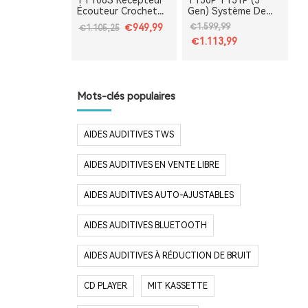
TT106S Récepteur
T130P T131P (3ª
Écouteur Crochet
Gen) Système De
Système de Guide
Guidage Touristique
€949,99
€1.599,99
€1.105,25
Touristique Sans Fil
Pour Guides Avec
€1.113,99
Mis à Niveau | Idéal
DSP Anti-Bruit |
pour la Tour Eiffel, le
Idéal Pour Les
Louvre et les
Visites À La Tour
Monuments de
Eiffel, Le Louvre,
France
Versailles Et Les
Mots-clés populaires
Monuments De
France
AIDES AUDITIVES TWS
AIDES AUDITIVES EN VENTE LIBRE
AIDES AUDITIVES AUTO-AJUSTABLES
AIDES AUDITIVES BLUETOOTH
AIDES AUDITIVES À RÉDUCTION DE BRUIT
CD PLAYER
MIT KASSETTE