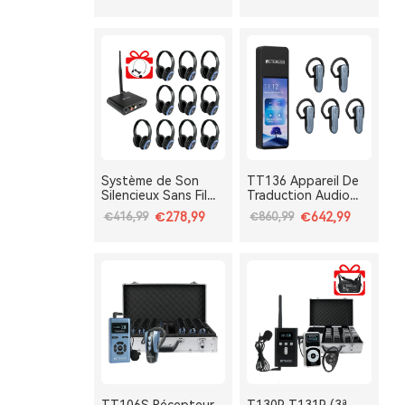
TA003S TA004S, 3
TA004S, 3 Voies
Voies avec
avec Clip Ceinture &
Bluetooth, Pliable,
Portable, Batterie
Type-C, Bass Boost
Amovible,
Bluetooth, Bass
Boost
Système de Son
TT136 Appareil De
Silencieux Sans Fil
Traduction Audio
TA003 TA004 avec
Multilingue Pour
€278,99
€642,99
€416,99
€860,99
Micro Cravatte pour
Groupes,
Cours de Yoga
Interprétation IA En
Immersif, Méditation
Temps Réel En 120
et Travail
Langues, Système
Respiratoire
De Traduction Pour
Tours Et
Conférences One-
To-Many, Diffusion
Double Canal,
Longue Portée 2.4G