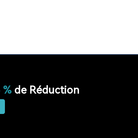
LONGUE PORTÉE SYSTÈME
LONG TEMPS EN VEILLE
RESTAURANT
HÔPITAL
RADIO
RADIO PORTABLE
FM AM RADIO
RADIO DE POCHE
RADIO DE DOUCHE
ENCEINTE BLUETOOTH ÉTANCHE
HAUT-PARLEUR BLUETOOTH SANS FIL
5 %
de Réduction
RADIO FM
RETEKESS
AUDIOGUIDE
TT128
TT128B
AUDIOGUIDE DU MUSÉE
TOUR GUIDE SYSTEM