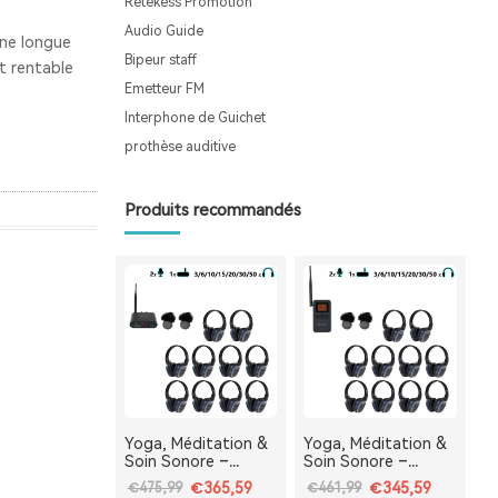
Retekess Promotion
Audio Guide
une longue
Bipeur staff
t rentable
Emetteur FM
Interphone de Guichet
prothèse auditive
Produits recommandés
Yoga, Méditation &
Yoga, Méditation &
Soin Sonore –
Soin Sonore –
Système Audio
Casque Silencieux
€365,59
€345,59
€475,99
€461,99
Silencieux de Bureau
Portable TA003P