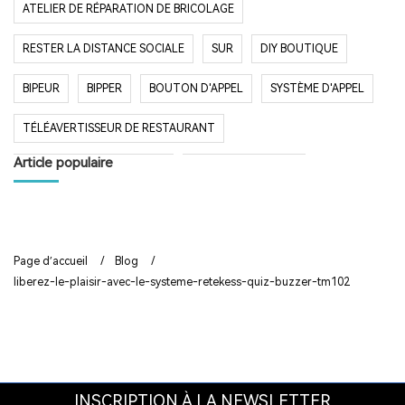
ATELIER DE RÉPARATION DE BRICOLAGE
RESTER LA DISTANCE SOCIALE
SUR
DIY BOUTIQUE
BIPEUR
BIPPER
BOUTON D'APPEL
SYSTÈME D'APPEL
TÉLÉAVERTISSEUR DE RESTAURANT
Article populaire
SYSTÈME D'APPEL SANS FIL
RESTAURANT BIPER
RESTAURANT BIPEUR
POPULAIRE SYSTÈME
LONGUE PORTÉE SYSTÈME
LONG TEMPS EN VEILLE
Page d’accueil
/
Blog
/
liberez-le-plaisir-avec-le-systeme-retekess-quiz-buzzer-tm102
RESTAURANT
HÔPITAL
RADIO
RADIO PORTABLE
FM AM RADIO
RADIO DE POCHE
RADIO DE DOUCHE
ENCEINTE BLUETOOTH ÉTANCHE
INSCRIPTION À LA NEWSLETTER