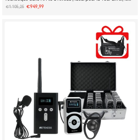
Louvre et les Monuments de France
€949,99
€1.105,25